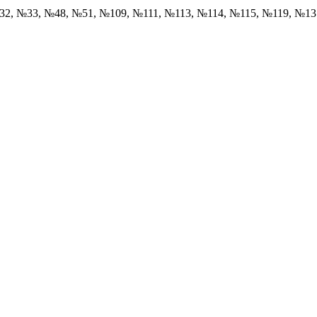
32, №33, №48, №51, №109, №111, №113, №114, №115, №119, №1