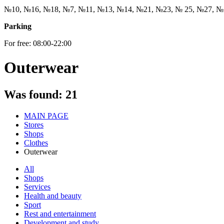
№10, №16, №18, №7, №11, №13, №14, №21, №23, № 25, №27, №
Parking
For free: 08:00-22:00
Outerwear
Was found:
21
MAIN PAGE
Stores
Shops
Clothes
Outerwear
All
Shops
Services
Health and beauty
Sport
Rest and entertainment
Development and study