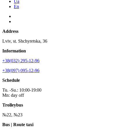
Ua
En
Address
Lviv, st. Shchyretska, 36
Information
+38(032) 295-12-96
+38(097) 095-12-96
Schedule
Tu. -Su.: 10:00-19:00
Mn: day off
Trolleybus
№22, №23
Bus | Route taxi