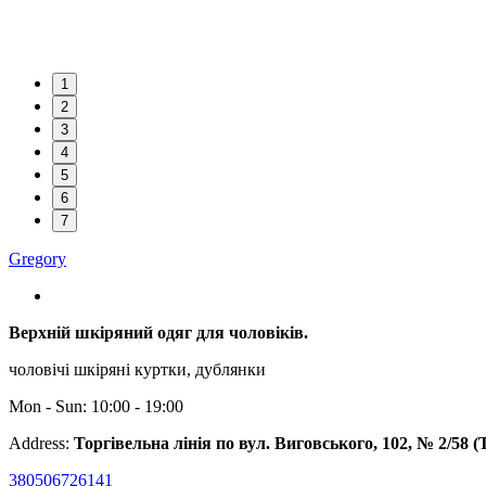
1
2
3
4
5
6
7
Gregory
Верхній шкіряний одяг для чоловіків.
чоловічі шкіряні куртки, дублянки
Mon - Sun: 10:00 - 19:00
Address:
Торгівельна лінія по вул. Виговського, 102, № 2/58 
380506726141