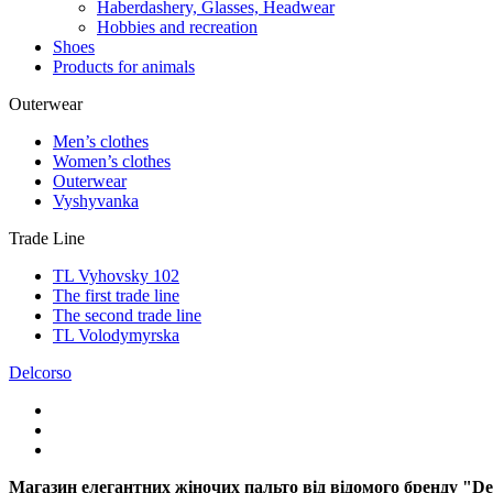
Haberdashery, Glasses, Headwear
Hobbies and recreation
Shoes
Products for animals
Outerwear
Men’s clothes
Women’s clothes
Outerwear
Vyshyvanka
Trade Line
TL Vyhovsky 102
The first trade line
The second trade line
TL Volodymyrska
Delcorso
Магазин елегантних жіночих пальто від відомого бренду "D