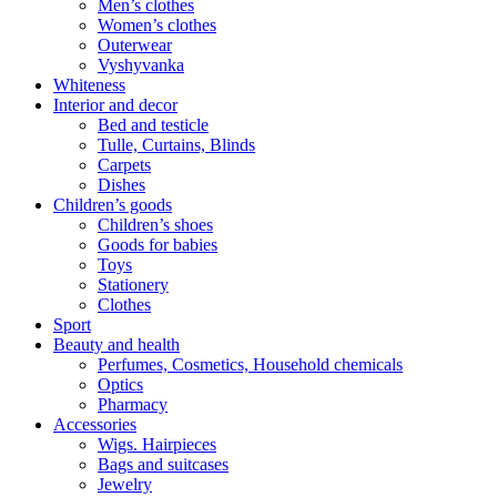
Men’s clothes
Women’s clothes
Outerwear
Vyshyvanka
Whiteness
Interior and decor
Bed and testicle
Tulle, Curtains, Blinds
Carpets
Dishes
Children’s goods
Children’s shoes
Goods for babies
Toys
Stationery
Clothes
Sport
Beauty and health
Perfumes, Cosmetics, Household chemicals
Optics
Pharmacy
Accessories
Wigs. Hairpieces
Bags and suitcases
Jewelry