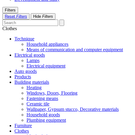
Filters
Reset
Filters
Hide
Filters
Clothes
Technique
Household appliances
Means of communication and computer equipment
Electrical goods
Lamps
Electrical equipment
Auto goods
Products
Building materials
Heating
Windows, Doors, Flooring
Fastening means
Ceramic tile
Wallpaper, Gypsum stucco, Decorative materials
Household goods
Plumbing equipment
Furniture
Clothes