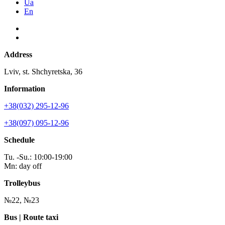
Ua
En
Address
Lviv, st. Shchyretska, 36
Information
+38(032) 295-12-96
+38(097) 095-12-96
Schedule
Tu. -Su.: 10:00-19:00
Mn: day off
Trolleybus
№22, №23
Bus | Route taxi