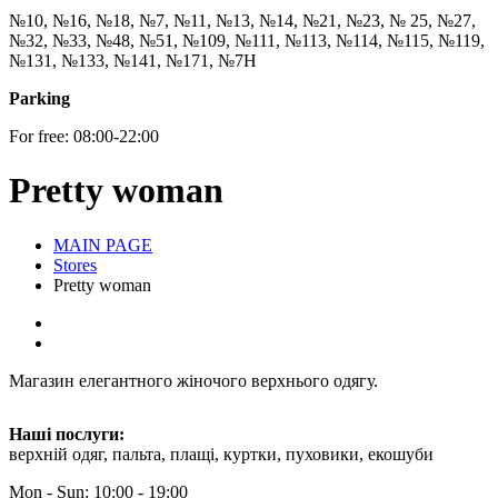
№10, №16, №18, №7, №11, №13, №14, №21, №23, № 25, №27,
№32, №33, №48, №51, №109, №111, №113, №114, №115, №119,
№131, №133, №141, №171, №7Н
Parking
For free: 08:00-22:00
Pretty woman
MAIN PAGE
Stores
Pretty woman
Магазин елегантного жіночого верхнього одягу.
Наші послуги:
верхній одяг, пальта, плащі, куртки, пуховики, екошуби
Mon - Sun: 10:00 - 19:00