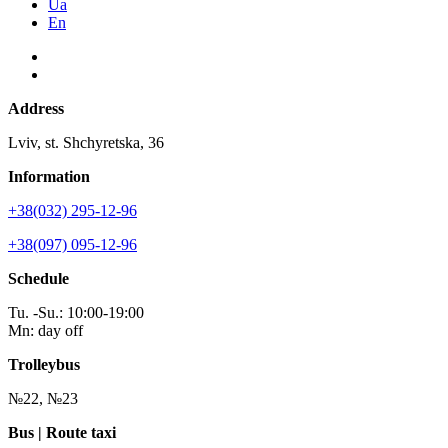
Ua
En
Address
Lviv, st. Shchyretska, 36
Information
+38(032) 295-12-96
+38(097) 095-12-96
Schedule
Tu. -Su.: 10:00-19:00
Mn: day off
Trolleybus
№22, №23
Bus | Route taxi