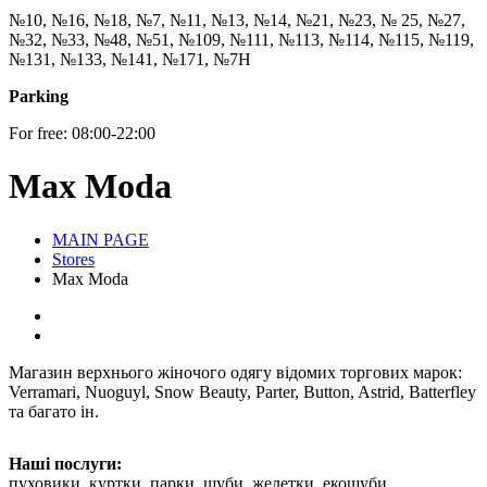
№10, №16, №18, №7, №11, №13, №14, №21, №23, № 25, №27,
№32, №33, №48, №51, №109, №111, №113, №114, №115, №119,
№131, №133, №141, №171, №7Н
Parking
For free: 08:00-22:00
Max Moda
MAIN PAGE
Stores
Max Moda
Магазин верхнього жіночого одягу відомих торгових марок:
Verramari, Nuoguyl, Snow Beauty, Parter, Button, Astrid, Batterfley
та багато ін.
Наші послуги:
пуховики, куртки, парки, шуби, желетки, екошуби