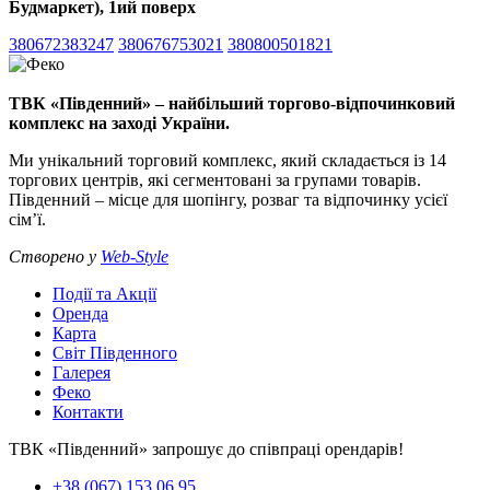
Будмаркет), 1ий поверх
380672383247
380676753021
380800501821
ТВК «Південний» – найбільший торгово-відпочинковий
комплекс на заході України.
Ми унікальний торговий комплекс, який складається із 14
торгових центрів, які сегментовані за групами товарів.
Південний – місце для шопінгу, розваг та відпочинку усієї
сім’ї.
Створено у
Web-Style
Події та Акції
Оренда
Карта
Світ Південного
Галерея
Феко
Контакти
ТВК «Південний» запрошує до співпраці орендарів!
+38 (067) 153 06 95