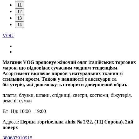
11
12
13
14
VOG
Магазин VOG пропонує жіночий одяг італійських торгових
марок, що відповідає сучасним модним тенденціям.
Асортимент включає вироби з натуральних тканин зі
стильним кроєм. Також у наявності є аксесуари та
біжутерія, які допоможуть створити довершений образ.
плаття, блузки, штани, спідниці, светри, костюми, біжутерія,
ремені, сумки
Вт- Нд: 10:00 - 19:00
Адреса:
Перша торгівельна лінія № 2/22, (ТЦ Європа), 2ий
поверх
380687910915