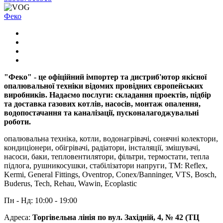
Феко
"Феко" - це офіційний імпортер та дистриб'ютор якісної
опалювальної техніки відомих провідних європейських
виробників. Надаємо послуги: складання проектів, підбір
та доставка газових котлів, насосів, монтаж опалення,
водопостачання та каналізації, пусконалагоджувальні
роботи.
опалювальна техніка, котли, водонагрівачі, сонячні колектори,
кондиціонери, обігрівачі, радіатори, інсталяції, змішувачі,
насоси, баки, тепловентилятори, фільтри, термостати, тепла
підлога, рушникосушки, стабілізатори напруги, ТМ: Reflex,
Kermi, General Fittings, Oventrop, Conex/Banninger, VTS, Bosch,
Buderus, Tech, Rehau, Wawin, Ecoplastic
Пн - Нд: 10:00 - 19:00
Адреса:
Торгівельна лінія по вул. Західній, 4, № 42 (ТЦ