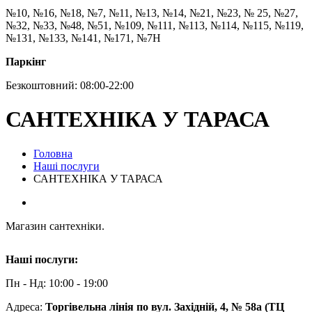
№10, №16, №18, №7, №11, №13, №14, №21, №23, № 25, №27,
№32, №33, №48, №51, №109, №111, №113, №114, №115, №119,
№131, №133, №141, №171, №7Н
Паркінг
Безкоштовний: 08:00-22:00
САНТЕХНІКА У ТАРАСА
Головна
Наші послуги
САНТЕХНІКА У ТАРАСА
Магазин сантехніки.
Наші послуги:
Пн - Нд: 10:00 - 19:00
Адреса:
Торгівельна лінія по вул. Західній, 4, № 58а (ТЦ