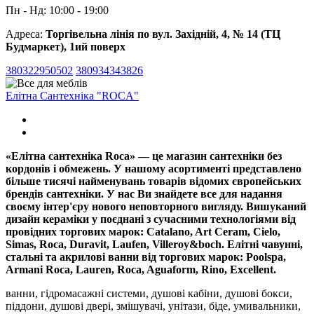
Пн - Нд: 10:00 - 19:00
Адреса:
Торгівельна лінія по вул. Західній, 4, № 14 (ТЦ
Будмаркет), 1ий поверх
380322950502
380934343826
Елітна Сантехніка "ROCA"
«Елітна сантехніка Roca» — це магазин сантехніки без
кордонів і обмежень. У нашому асортименті представлено
більше тисячі найменувань товарів відомих європейських
брендів сантехніки. У нас Ви знайдете все для надання
своєму інтер'єру нового неповторного вигляду. Вишуканий
дизайн кераміки у поєднані з сучасними технологіями від
провідних торгових марок: Catalano, Art Ceram, Cielo,
Simas, Roca, Duravit, Laufen, Villeroy&boch. Елітні чавунні,
стальні та акрилові ванни від торгових марок: Poolspa,
Armani Roca, Lauren, Roca, Aguaform, Rino, Excellent.
ванни, гідромасажні системи, душові кабіни, душові бокси,
піддони, душові двері, змішувачі, унітази, біде, умивальники,