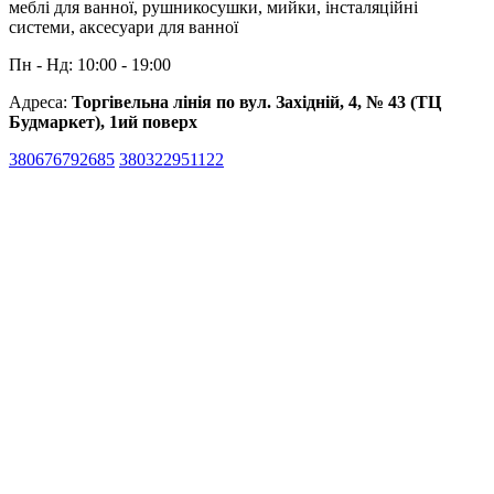
меблі для ванної, рушникосушки, мийки, інсталяційні
системи, аксесуари для ванної
Пн - Нд: 10:00 - 19:00
Адреса:
Торгівельна лінія по вул. Західній, 4, № 43 (ТЦ
Будмаркет), 1ий поверх
380676792685
380322951122