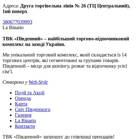
Адреса:
Друга торгівельна лінія № 26 (ТЦ Центральний),
1ий поверх
380677039993
La Binario
ТВК «Південний» – найбільший торгово-відпочинковий
комплекс на заході України.
Ми унікальний торговий комплекс, який складається із 14
торгових центрів, які сегментовані за групами товарів.
Південний – місце для шопінгу, розваг та відпочинку усієї
сім’ї.
Створено у
Web-Style
Події та Акції
Оренда
Карта
Світ Південного
Галерея
La Binario
Контакти
ТВК «Південний» запрошує до співпраці орендарів!