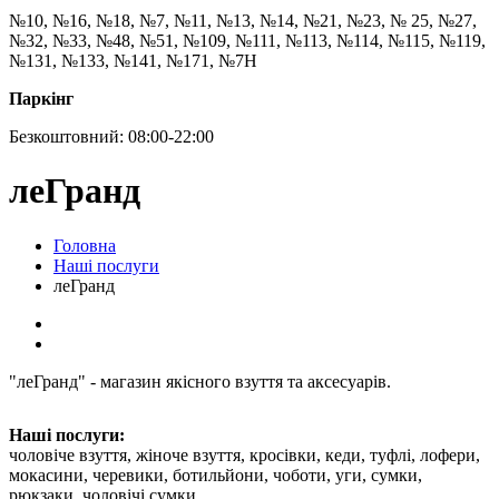
№10, №16, №18, №7, №11, №13, №14, №21, №23, № 25, №27,
№32, №33, №48, №51, №109, №111, №113, №114, №115, №119,
№131, №133, №141, №171, №7Н
Паркінг
Безкоштовний: 08:00-22:00
леГранд
Головна
Наші послуги
леГранд
"леГранд" - магазин якісного взуття та аксесуарів.
Наші послуги:
чоловіче взуття, жіноче взуття, кросівки, кеди, туфлі, лофери,
мокасини, черевики, ботильйони, чоботи, уги, сумки,
рюкзаки, чоловічі сумки