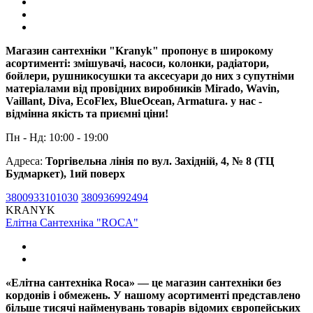
Магазин сантехніки "Kranyk" пропонує в широкому
асортименті: змішувачі, насоси, колонки, радіатори,
бойлери, рушникосушки та аксесуари до них з супутніми
матеріалами від провідних виробників Mirado, Wavin,
Vaillant, Diva, EcoFlex, BlueOcean, Armatura. у нас -
відмінна якість та приємні ціни!
Пн - Нд: 10:00 - 19:00
Адреса:
Торгівельна лінія по вул. Західній, 4, № 8 (ТЦ
Будмаркет), 1ий поверх
3800933101030
380936992494
KRANYK
Елітна Сантехніка "ROCA"
«Елітна сантехніка Roca» — це магазин сантехніки без
кордонів і обмежень. У нашому асортименті представлено
більше тисячі найменувань товарів відомих європейських