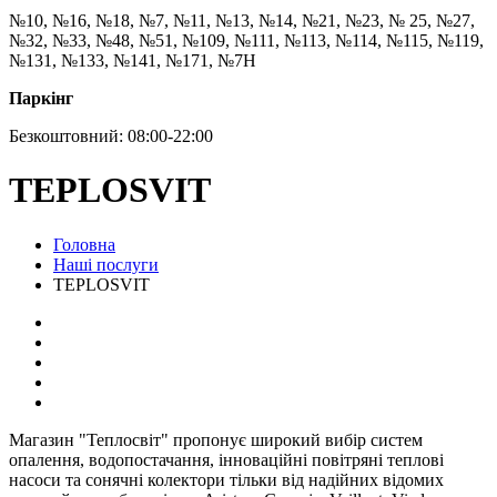
№10, №16, №18, №7, №11, №13, №14, №21, №23, № 25, №27,
№32, №33, №48, №51, №109, №111, №113, №114, №115, №119,
№131, №133, №141, №171, №7Н
Паркінг
Безкоштовний: 08:00-22:00
TEPLOSVIT
Головна
Наші послуги
TEPLOSVIT
Магазин "Теплосвіт" пропонує широкий вибір систем
опалення, водопостачання, інноваційні повітряні теплові
насоси та сонячні колектори тільки від надійних відомих