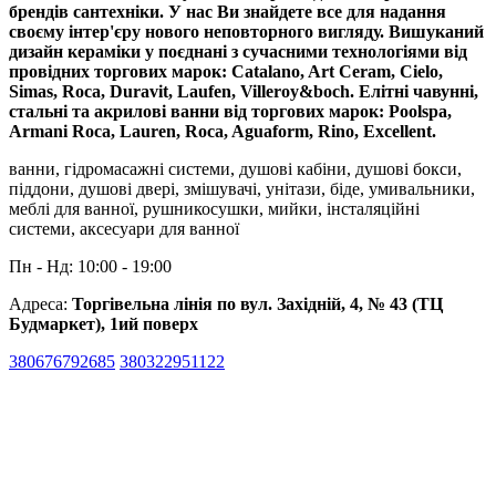
брендів сантехніки. У нас Ви знайдете все для надання
своєму інтер'єру нового неповторного вигляду. Вишуканий
дизайн кераміки у поєднані з сучасними технологіями від
провідних торгових марок: Catalano, Art Ceram, Cielo,
Simas, Roca, Duravit, Laufen, Villeroy&boch. Елітні чавунні,
стальні та акрилові ванни від торгових марок: Poolspa,
Armani Roca, Lauren, Roca, Aguaform, Rino, Excellent.
ванни, гідромасажні системи, душові кабіни, душові бокси,
піддони, душові двері, змішувачі, унітази, біде, умивальники,
меблі для ванної, рушникосушки, мийки, інсталяційні
системи, аксесуари для ванної
Пн - Нд: 10:00 - 19:00
Адреса:
Торгівельна лінія по вул. Західній, 4, № 43 (ТЦ
Будмаркет), 1ий поверх
380676792685
380322951122