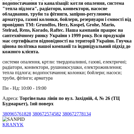
водопостачання та каналізації: котли опалення, система
"тепла підлога", радіатори, конвектори, насосне
обладнання, труби та фітинги, запірно-регулююча
арматура, газові колонки, бойлери, резервуари і ємності від
провідних ТМ: Grundfos, Herz, Kospel, Grohe, Mario,
Stelrad, Rens, Korado, Raftec. Наша кампанія працює на
сантехнічному ринку України з 1999 року. Вся продукція
має сертифікати відповідності на території України. Гнучка
цінова політика нашої компанії та індивідуальний підхід до
кожного клієнта.
системи опалення, кртли: твердопаливні, газові, електричні;
радіатори, конвектори, рушникосушки, електроживлення;
тепла підлога; водопостачання; колонки; бойлери; насоси;
труби, фітінги; арматура
Пн - Нд: 10:00 - 19:00
Адреса:
Торгівельна лінія по вул. Західній, 4, № 26 (ТЦ
Будмаркет), 1ий поверх
380965761828
380672574582
380672778134
KRANYK