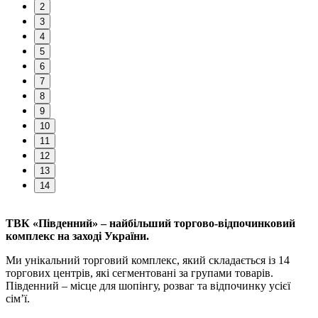
2
3
4
5
6
7
8
9
10
11
12
13
14
ТВК «Південний» – найбільший торгово-відпочинковий
комплекс на заході України.
Ми унікальний торговий комплекс, який складається із 14
торгових центрів, які сегментовані за групами товарів.
Південний – місце для шопінгу, розваг та відпочинку усієї
сім’ї.