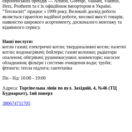
європейських брендів — Ariston, Gorenje, Vaillant, Viadrus,
Herz, Protherm та є їх офіційним імпортером в Україні.
"Теплосвіт" працює з 1999 року. Великий досвід роботи
являється гарантією надійної роботи, високої якості товарів,
наявністю широкого асортименту, досконалого монтажу та
відмінного сервісу.
Наші послуги:
котли газові; електричні котли; твердопаливні котли; палетні
котли; водонагрівачі; бойлери; газові колонки; радіатори
опалення; обігрівачі; рушникосушки; конвектори; насосне
обладнання; фільтри і системи очищення води; труби;
фітинги; тепла підлога; сантехніка
Пн - Нд: 10:00 - 19:00
Адреса:
Торгівельна лінія по вул. Західній, 4, №46 (ТЦ
Будмаркет), 1ий поверх
380674711705