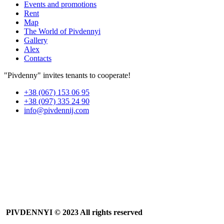
Events and promotions
Rent
Map
The World of Pivdennyi
Gallery
Alex
Contacts
"Pivdenny" invites tenants to cooperate!
+38 (067) 153 06 95
+38 (097) 335 24 90
info@pivdennij.com
PIVDENNYI
© 2023 All rights reserved