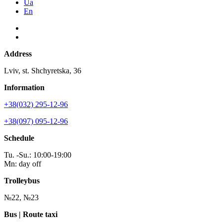
Ua
En
Address
Lviv, st. Shchyretska, 36
Information
+38(032) 295-12-96
+38(097) 095-12-96
Schedule
Tu. -Su.: 10:00-19:00
Mn: day off
Trolleybus
№22, №23
Bus | Route taxi