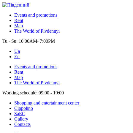
Events and promotions
Rent
Map
The World of Pivdennyi
Tu - Su:
10:00AM- 7:00PM
Ua
En
Events and promotions
Rent
Map
The World of Pivdennyi
Working schedule:
09:00 - 19:00
Shopping and entertainment center
Cippolino
SaEC
Gallery
Contacts