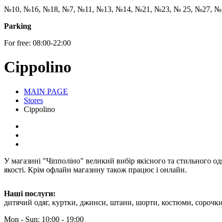
№10, №16, №18, №7, №11, №13, №14, №21, №23, № 25, №27, №
Parking
For free: 08:00-22:00
Cippolino
MAIN PAGE
Stores
Cippolino
У магазині "Чіпполіно" великий вибір якісного та стильного одя
якості. Крім офлайн магазину також працює і онлайн.
Наші послуги:
дитячий одяг, куртки, джинси, штани, шорти, костюми, сорочки
Mon - Sun: 10:00 - 19:00