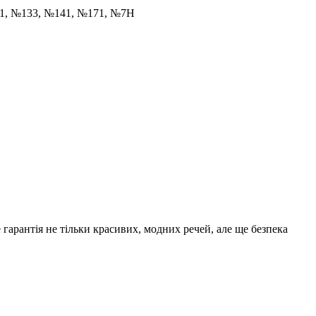
31, №133, №141, №171, №7Н
 гарантія не тільки красивих, модних речей, але ще безпека