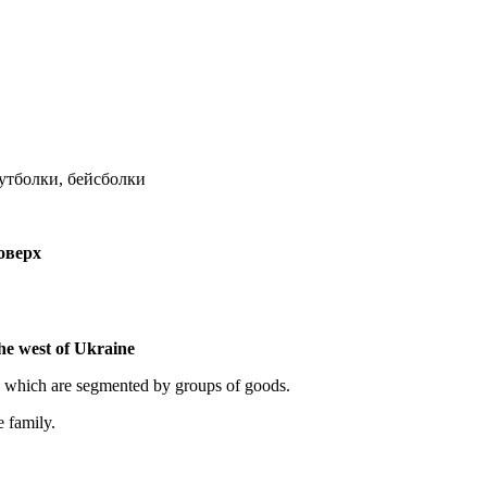
футболки, бейсболки
оверх
the west of Ukraine
, which are segmented by groups of goods.
e family.