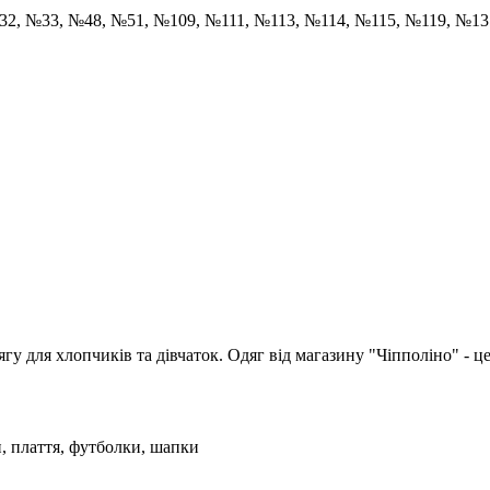
32, №33, №48, №51, №109, №111, №113, №114, №115, №119, №1
гу для хлопчиків та дівчаток. Одяг від магазину "Чіпполіно" - це
, плаття, футболки, шапки