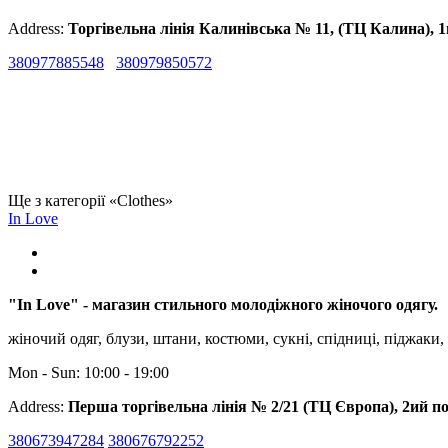
Address:
Торгівельна лінія Калинівська № 11, (ТЦ Калина), 
380977885548
380979850572
Ще з категорії «Clothes»
In Love
"In Love" - магазин стильного молодіжного жіночого одягу.
жіночий одяг, блузи, штани, костюми, сукні, спідниці, піджаки,
Mon - Sun: 10:00 - 19:00
Address:
Перша торгівельна лінія № 2/21 (ТЦ Європа), 2ий п
380673947284
380676792252