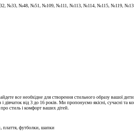
32, №33, №48, №51, №109, №111, №113, №114, №115, №119, №1
знайдете все необхідне для створення стильного образу вашої д
 і дівчаток від 3 до 16 років. Ми пропонуємо якісні, сучасні та 
 про стиль і комфорт ваших дітей.
, плаття, футболки, шапки