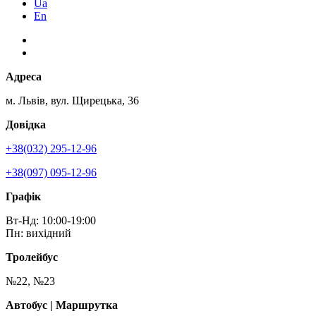
Ua
En
Адреса
м. Львів, вул. Щирецька, 36
Довідка
+38(032) 295-12-96
+38(097) 095-12-96
Графік
Вт-Нд: 10:00-19:00
Пн: вихідний
Тролейбус
№22, №23
Автобус | Маршрутка