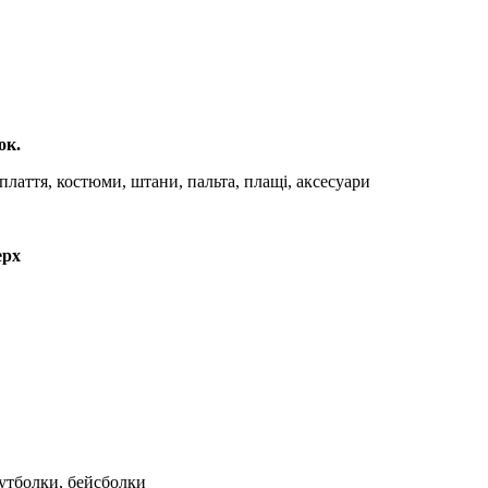
ок.
плаття, костюми, штани, пальта, плащі, аксесуари
ерх
футболки, бейсболки