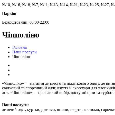
№10, №16, №18, №7, №11, №13, №14, №21, №23, № 25, №27, №
Паркінг
Безкоштовний: 08:00-22:00
Чіпполіно
Головна
Наші послуги
Чіпполіно
«Чіпполіно» — магазин дитячого та підліткового одягу, де ви 
святковий та спортивний одяг, взуття й аксесуари для хлопчиків
дня. «Чіпполіно» — це великий вибір, доступні ціни та турбота
Наші послуги:
дитячий одяг, куртки, джинси, штани, шорти, костюми, сорочки