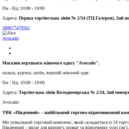
Пн - Нд: 10:00 - 19:00
Адреса:
Перша торгівельна лінія № 2/54 (ТЦ Галерея), 2ий п
380677470561
Avocado
Магазин верхнього жіночого одягу "Avocado".
пальта, куртки, шуби, верхній жіночий одяг
Пн - Нд: 10:00 - 19:00
Адреса:
Торгівельна лінія Володимирська № 2/24, 2ий повер
Avocado
ТВК «Південний» – найбільший торгово-відпочинковий комп
Ми унікальний торговий комплекс, який складається із 14 торго
Південний – місце для шопінгу, розваг та відпочинку усієї сім’ї.