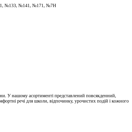
31, №133, №141, №171, №7Н
итини. У нашому асортименті представлений повсякденний,
комфортні речі для школи, відпочинку, урочистих подій і кожного