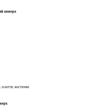
ий поверх
, плаття, костюми
оверх