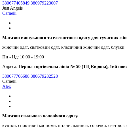
380677405849
380979223007
Just Angels
Carnelli
Магазин вишуканого та елегантного одягу для сучасних жін
жіночий одяг, святковий одяг, класичний жіночий одяг, блузки, 
Пн - Нд: 10:00 - 19:00
Адреса:
Перша торгівельна лінія № 50 (ТЦ Європа), 1ий пов
380677706688
380679282528
Carnelli
Alex
Магазин стильного чоловічого одягу.
куртки, спортивні костюми, штани, джинси, сорочки, светри, 