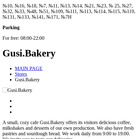
№10, №16, №18, №7, №11, №13, №14, №21, №23, № 25, №27,
№32, №33, №48, №51, №109, №111, №113, №114, №115, №119,
№131, №133, №141, №171, №7Н
Parking
For free: 08:00-22:00
Gusi.Bakery
MAIN PAGE
Stores
Gusi.Bakery
A small, cozy cafe Gusi.Bakery offers its visitors delicious coffee,
milkshakes and desserts of our own production. We also have fresh
pastries and sourdough bread. We work daily from 9:00 to 19:00.