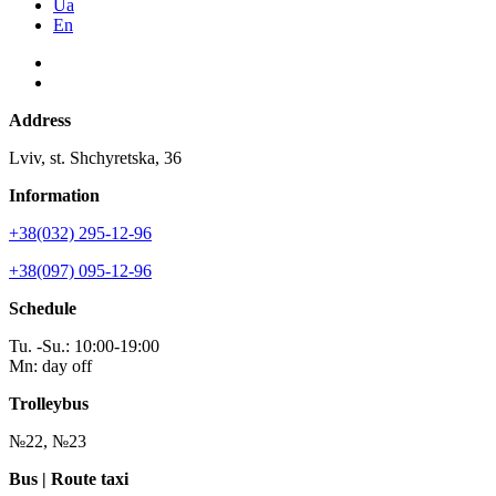
Ua
En
Address
Lviv, st. Shchyretska, 36
Information
+38(032) 295-12-96
+38(097) 095-12-96
Schedule
Tu. -Su.: 10:00-19:00
Mn: day off
Trolleybus
№22, №23
Bus | Route taxi