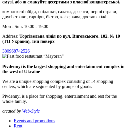
смузі, або ж смакуйте десертами з власної кондитерської.
комплексні обіди, сніданки, салати, десерти, перші страви,
другі страви, гарніри, бістро, кафе, кава, доставка їжі
Mon - Sun: 10:00 - 19:00
Address:
Торгівельна лінія по вул. Виговського, 102, № 19
(ТЦ Україна), 1ий поверх
380968742526
Pivdennyi is the largest shopping and entertainment complex in
the west of Ukraine
We are a unique shopping complex consisting of 14 shopping
centers, which are segmented by groups of goods.
Pivdennyi is a place for shopping, entertainment and rest for the
whole family.
created by
Web-Style
Events and promotions
Rent