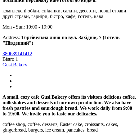
посмішки персоналу вже готові до видачі.
комплексні обіди, сніданки, салати, десерти, перші страви,
другі страви, гарніри, бістро, кафе, готель, кава
Mon - Sun: 10:00 - 19:00
Address:
Торгівельна лінія по вул. Західній, 7 (Готель
"Південний")
380689141412
Bistro 1
Gusi.Bakery
A small, cozy cafe Gusi.Bakery offers its visitors delicious coffee,
milkshakes and desserts of our own production. We also have
fresh pastries and sourdough bread. We work daily from 9:00
to 19:00. We invite you to taste our delicacies.
coffee shop, coffee, desserts, Easter cake, croissants, cakes,
gingerbread, burgers, ice cream, pancakes, bread