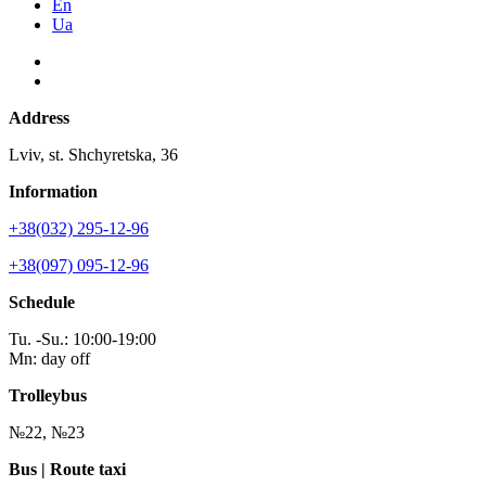
En
Ua
Address
Lviv, st. Shchyretska, 36
Information
+38(032) 295-12-96
+38(097) 095-12-96
Schedule
Tu. -Su.: 10:00-19:00
Mn: day off
Trolleybus
№22, №23
Bus | Route taxi