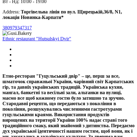
Вт - Нд: 10:00 - 19:00
Address:
Торгівельна лінія по вул. Щирецькій,36/8, N1,
локація Новинка-Карпати*
380979347317
Ethnic restaurant "Hutsulskyi Dvir"
Етно-ресторан "Гуцульський двір" – це, перш за все,
шматочок справжньої України, чарівний світ Карпатських
гір, та давніх українських традицій. Українська кухня,
мангал, банкетні та весільні зали, альтанки на вулиці,
маємо все щоб кожному гостю було затишно та зручно.
Стародавні рецепти, що передаються з покоління в
покоління, розшукувались численними гастротурами
гуцульськими краями. Використання продуктів
вирощених на території України 100% надає страві того
традиційного смаку, який знайомий з дитинства. Передаємо
дух української ідентичності нашим гостям, щоб вони, як і
ми, закохались в українську культуру. За дверима вам