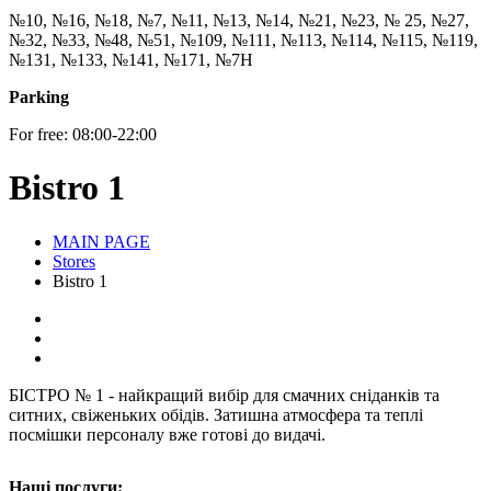
№10, №16, №18, №7, №11, №13, №14, №21, №23, № 25, №27,
№32, №33, №48, №51, №109, №111, №113, №114, №115, №119,
№131, №133, №141, №171, №7Н
Parking
For free: 08:00-22:00
Bistro 1
MAIN PAGE
Stores
Bistro 1
БІСТРО № 1 - найкращий вибір для смачних сніданків та
ситних, свіженьких обідів. Затишна атмосфера та теплі
посмішки персоналу вже готові до видачі.
Наші послуги: