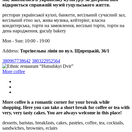
відкриється справжній музей гуцульського життя.
ресторан української кухні, банкети, весільний сучасний зал,
весільний етно зал, жива музика, кейтерінг, власна
кондитерська, торти на замовлення, весільні торти, торти на
день народження, guculy bakery
Mon - Sun: 10:00 - 19:00
Address:
Торгівельна лінія по вул. Щирецькій, 36/1
380967738642
380322952564
More coffee
More coffee is a romantic corner for your break while
shopping. Here you can take a short break for coffee or tea with
very, very tasty cakes. You are always welcome in this place!
desserts, baristas, breakfasts, cakes, pastries, coffee, tea, cocktails,
sandwiches, brownies, eclairs