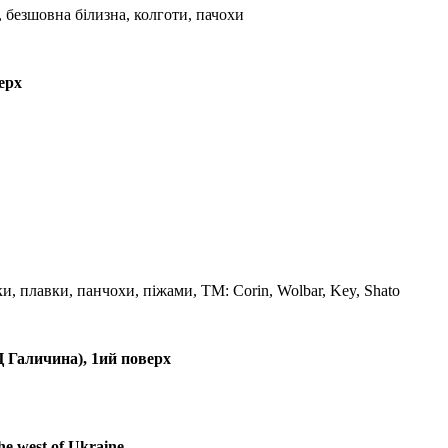
 безшовна білизна, колготи, пачохи
ерх
и, плавки, панчохи, піжами, ТМ: Corin, Wolbar, Key, Shato
Ц Галичина), 1ий поверх
the west of Ukraine