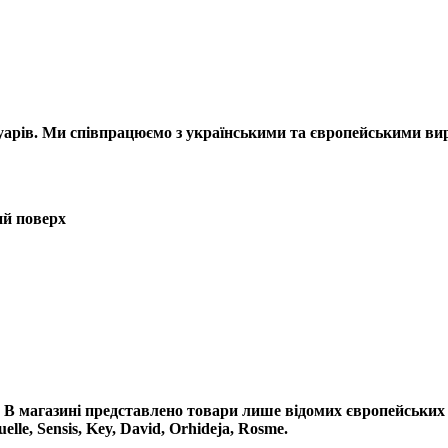
есуарів. Ми співпрацюємо з українськими та європейськими в
ий поверх
 В магазині представлено товари лише відомих європейських в
e, Sensis, Key, David, Orhideja, Rosme.