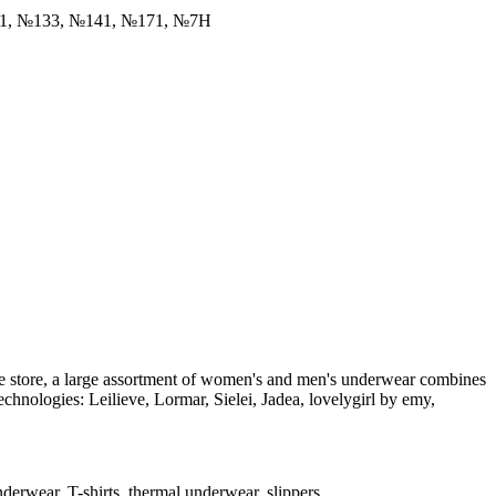
31, №133, №141, №171, №7Н
 the store, a large assortment of women's and men's underwear combines
chnologies: Leilieve, Lormar, Sielei, Jadea, lovelygirl by emy,
derwear, T-shirts, thermal underwear, slippers