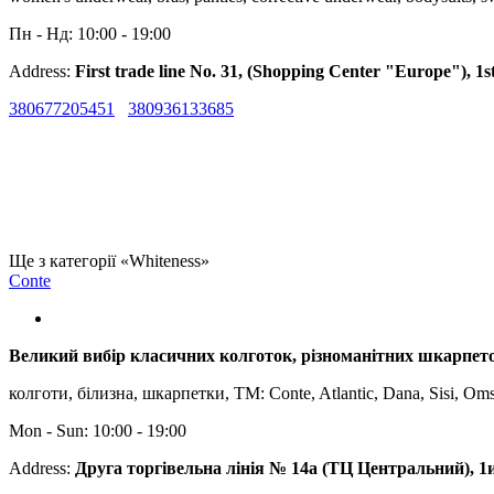
Пн - Нд: 10:00 - 19:00
Address:
First trade line No. 31, (Shopping Center "Europe"), 1st
380677205451
380936133685
Ще з категорії «Whiteness»
Conte
Великий вибір класичних колготок, різноманітних шкарпеточ
колготи, білизна, шкарпетки, ТМ: Conte, Atlantic, Dana, Sisi, Om
Mon - Sun: 10:00 - 19:00
Address:
Друга торгівельна лінія № 14а (ТЦ Центральний), 1