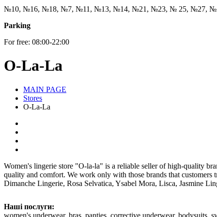
№10, №16, №18, №7, №11, №13, №14, №21, №23, № 25, №27, №
Parking
For free: 08:00-22:00
O-La-La
MAIN PAGE
Stores
O-La-La
Women's lingerie store "O-la-la" is a reliable seller of high-quality
quality and comfort. We work only with those brands that customers tru
Dimanche Lingerie, Rosa Selvatica, Ysabel Mora, Lisca, Jasmine Lin
Наші послуги:
women's underwear, bras, panties, corrective underwear, bodysuits, sw