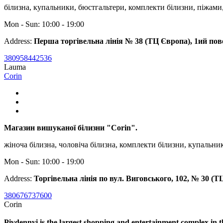
білизна, купальники, бюстгальтери, комплекти білизни, піжами,
Mon - Sun: 10:00 - 19:00
Address:
Перша торгівельна лінія № 38 (ТЦ Європа), 1ий пов
380958442536
Lauma
Corin
Магазин вишуканої білизни "Corin".
жіноча білизна, чоловіча білизна, комплекти білизни, купальник
Mon - Sun: 10:00 - 19:00
Address:
Торгівельна лінія по вул. Виговського, 102, № 30 (Т
380676737600
Corin
Pivdennyi is the largest shopping and entertainment complex in 