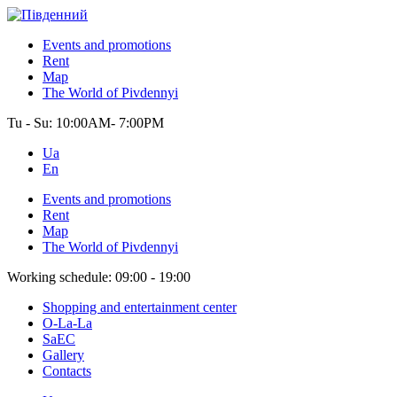
Events and promotions
Rent
Map
The World of Pivdennyi
Tu - Su:
10:00AM- 7:00PM
Ua
En
Events and promotions
Rent
Map
The World of Pivdennyi
Working schedule:
09:00 - 19:00
Shopping and entertainment center
O-La-La
SaEC
Gallery
Contacts