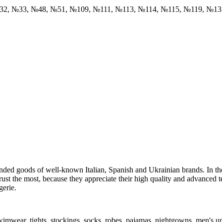
32, №33, №48, №51, №109, №111, №113, №114, №115, №119, №1
 branded goods of well-known Italian, Spanish and Ukrainian brands. In
st the most, because they appreciate their high quality and advanced te
gerie.
imwear, tights, stockings, socks, robes, pajamas, nightgowns, men's un