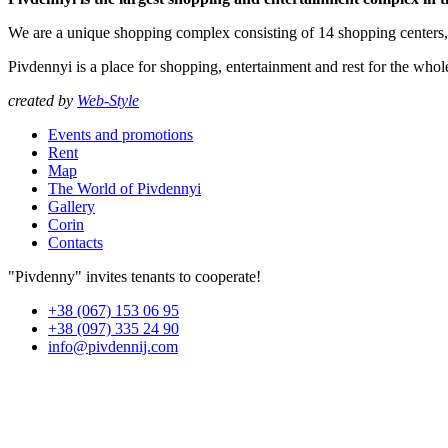
We are a unique shopping complex consisting of 14 shopping centers
Pivdennyi is a place for shopping, entertainment and rest for the whol
created by
Web-Style
Events and promotions
Rent
Map
The World of Pivdennyi
Gallery
Corin
Contacts
"Pivdenny" invites tenants to cooperate!
+38 (067) 153 06 95
+38 (097) 335 24 90
info@pivdennij.com