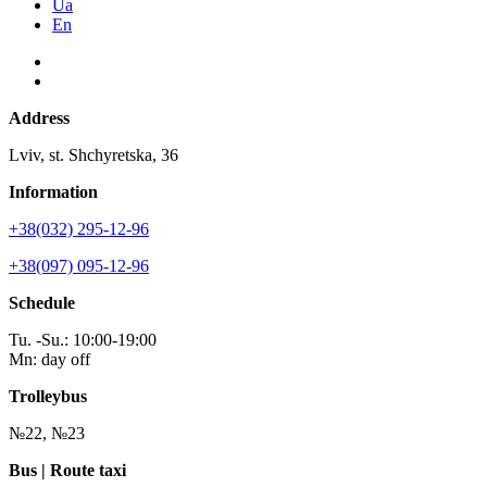
Ua
En
Address
Lviv, st. Shchyretska, 36
Information
+38(032) 295-12-96
+38(097) 095-12-96
Schedule
Tu. -Su.: 10:00-19:00
Mn: day off
Trolleybus
№22, №23
Bus | Route taxi