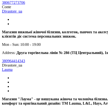
380677273706
Conte
Divastore_ua
Магазин нижньої жіночої білизни, колготок, панчох та акс
клієнтів діє система персональних знижок.
Mon - Sun: 10:00 - 19:00
Address:
Друга торгівельна лінія № 28б (ТЦ Центральний), 1
380964414343
Divastore_ua
Lauma
Магазин "Лаума" - це вишукана жіноча та чоловіча білизна.
комфорт та оригінальний дизайн: TM Lauma, L&L, Hays, Aruell