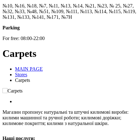
№10, №16, №18, №7, №11, №13, №14, №21, №23, № 25, №27,
№32, №33, №48, №51, №109, №111, №113, №114, №115, №119,
№131, №133, №141, №171, №7Н
Parking
For free: 08:00-22:00
Carpets
MAIN PAGE
Stores
Carpets
Магазин пропонує натуральні та штучні килимові вироби:
килими машинної та ручної роботи; килимові доріжки;
килимове покриття; килими з натуральної шкіри.
Наші послуги: