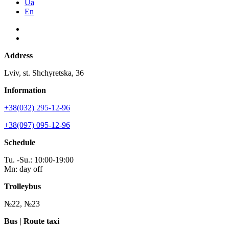
Ua
En
Address
Lviv, st. Shchyretska, 36
Information
+38(032) 295-12-96
+38(097) 095-12-96
Schedule
Tu. -Su.: 10:00-19:00
Mn: day off
Trolleybus
№22, №23
Bus | Route taxi