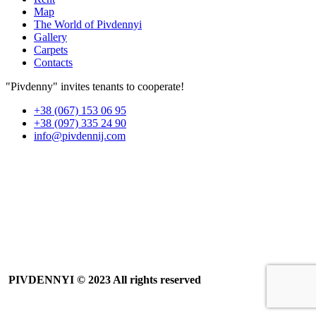
Map
The World of Pivdennyi
Gallery
Carpets
Contacts
"Pivdenny" invites tenants to cooperate!
+38 (067) 153 06 95
+38 (097) 335 24 90
info@pivdennij.com
PIVDENNYI
© 2023 All rights reserved