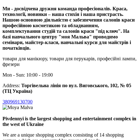
Ми - досвідчена дружня команда професіоналів. Краса,
технології, новинки – наша стихія і наша пристрасть.
Нашою основною діяльністю є забезпечення салонів краси
професійною косметикою та обладнанням,
комплектування студій та салонів краси "під ключ". На
базі навчального центру "моя Мальва" проводимо
семінари, майстер-класи, навчальні курси для майстрів і
початківців.
товари для манікюру, товари для перукарів, професійні лампи,
фрезери
Mon - Sun: 10:00 - 19:00
Address:
Торгівельна лінія по вул. Виговського, 102, № 05
(ТЦ Україна)
380969130700
Pivdennyi is the largest shopping and entertainment complex in
the west of Ukraine
We are a unique shopping complex consisting of 14 shopping