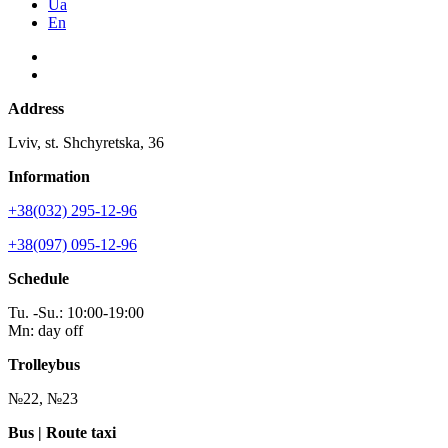
Ua
En
Address
Lviv, st. Shchyretska, 36
Information
+38(032) 295-12-96
+38(097) 095-12-96
Schedule
Tu. -Su.: 10:00-19:00
Mn: day off
Trolleybus
№22, №23
Bus | Route taxi