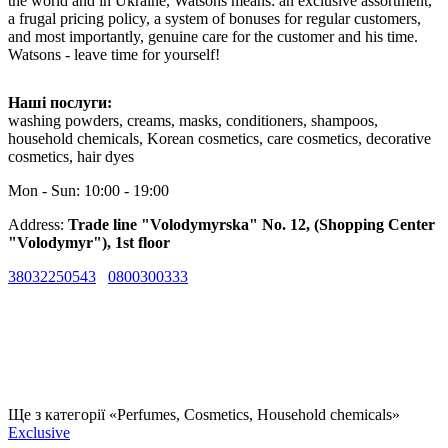
the world and in Ukraine, Watsons means: an exclusive assortment,
a frugal pricing policy, a system of bonuses for regular customers,
and most importantly, genuine care for the customer and his time.
Watsons - leave time for yourself!
Наші послуги:
washing powders, creams, masks, conditioners, shampoos,
household chemicals, Korean cosmetics, care cosmetics, decorative
cosmetics, hair dyes
Mon - Sun: 10:00 - 19:00
Address:
Trade line "Volodymyrska" No. 12, (Shopping Center
"Volodymyr"), 1st floor
38032250543
0800300333
Ще з категорії «Perfumes, Cosmetics, Household chemicals»
Exclusive