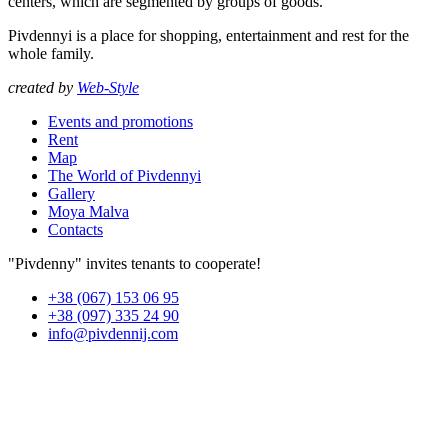
centers, which are segmented by groups of goods.
Pivdennyi is a place for shopping, entertainment and rest for the
whole family.
created by
Web-Style
Events and promotions
Rent
Map
The World of Pivdennyi
Gallery
Moya Malva
Contacts
"Pivdenny" invites tenants to cooperate!
+38 (067) 153 06 95
+38 (097) 335 24 90
info@pivdennij.com