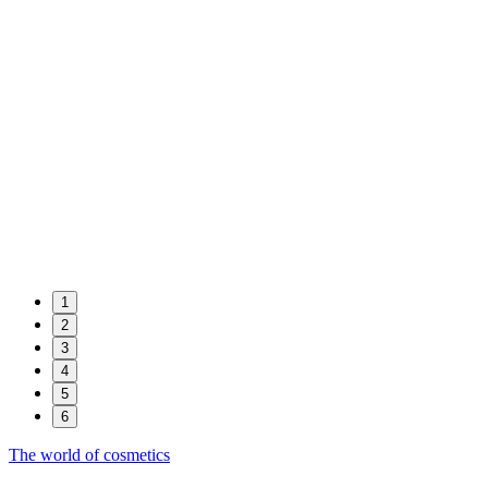
1
2
3
4
5
6
The world of cosmetics