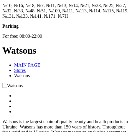
№10, №16, №18, №7, №11, №13, №14, №21, №23, № 25, №27,
№32, №33, №48, №51, №109, №111, №113, №114, №115, №119,
№131, №133, №141, №171, №7Н
Parking
For free: 08:00-22:00
Watsons
MAIN PAGE
Stores
Watsons
Watsons is the largest chain of quality beauty and health products in
Ukraine. Watsons has more than 150 years of history. Throughout