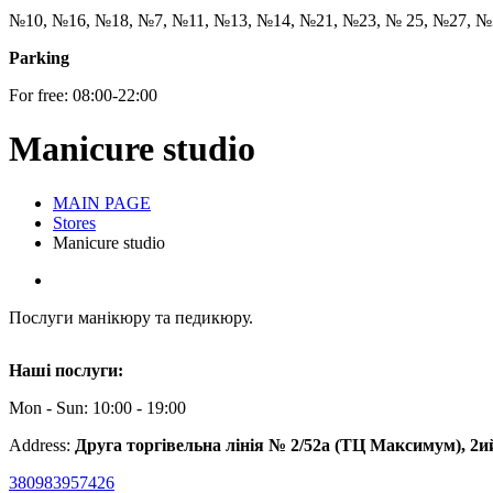
№10, №16, №18, №7, №11, №13, №14, №21, №23, № 25, №27, №
Parking
For free: 08:00-22:00
Manicure studio
MAIN PAGE
Stores
Manicure studio
Послуги манікюру та педикюру.
Наші послуги:
Mon - Sun: 10:00 - 19:00
Address:
Друга торгівельна лінія № 2/52а (ТЦ Максимум), 2и
380983957426