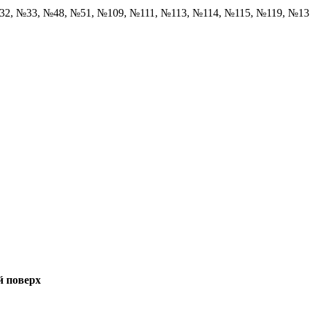
32, №33, №48, №51, №109, №111, №113, №114, №115, №119, №1
й поверх