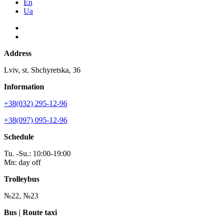
En
Ua
Address
Lviv, st. Shchyretska, 36
Information
+38(032) 295-12-96
+38(097) 095-12-96
Schedule
Tu. -Su.: 10:00-19:00
Mn: day off
Trolleybus
№22, №23
Bus | Route taxi