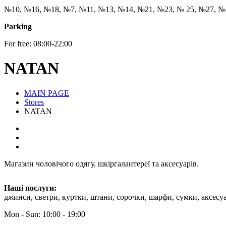
№10, №16, №18, №7, №11, №13, №14, №21, №23, № 25, №27, №
Parking
For free: 08:00-22:00
NATAN
MAIN PAGE
Stores
NATAN
Магазин чоловічого одягу, шкіргалантереї та аксесуарів.
Наші послуги:
джинси, светри, куртки, штани, сорочки, шарфи, сумки, аксесу
Mon - Sun: 10:00 - 19:00