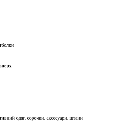
утболки
оверх
тивний одяг, сорочки, аксесуари, штани