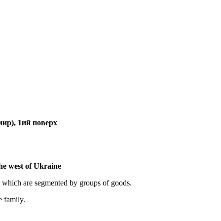
ир), 1ий поверх
the west of Ukraine
, which are segmented by groups of goods.
e family.