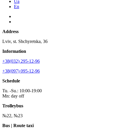
Ua
En
Address
Lviv, st. Shchyretska, 36
Information
+38(032) 295-12-96
+38(097) 095-12-96
Schedule
Tu. -Su.: 10:00-19:00
Mn: day off
Trolleybus
№22, №23
Bus | Route taxi