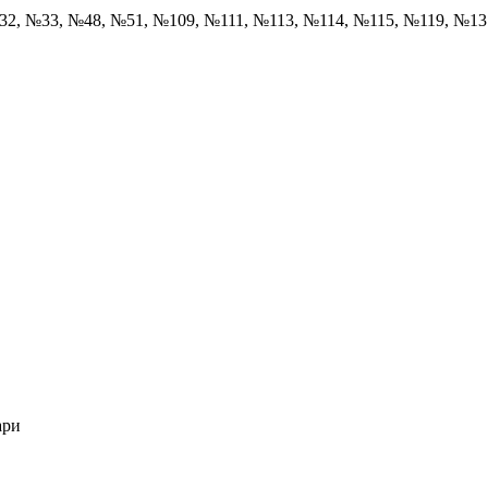
32, №33, №48, №51, №109, №111, №113, №114, №115, №119, №1
ари