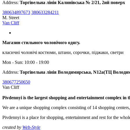
Address:
Торгівельна лінія Калинівська № 2/21, 2ий поверх
380634897673
380633284211
M. Street
Van Cliff
Магазин стильного чоловічого одягу.
класичні чоловічі костюми, штани, сорочки, піджаки, светри
Mon - Sun: 10:00 - 19:00
Address:
Торгівельна лінія Володимирська, N12a(ТЦ Володим
380677250650
Van Cliff
Pivdennyi is the largest shopping and entertainment complex in 
We are a unique shopping complex consisting of 14 shopping centers
Pivdennyi is a place for shopping, entertainment and rest for the whol
created by
Web-Style