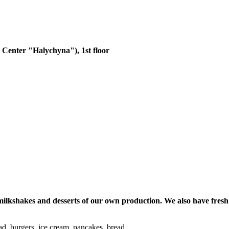
 Center "Halychyna"), 1st floor
ee, milkshakes and desserts of our own production. We also have fr
ead, burgers, ice cream, pancakes, bread