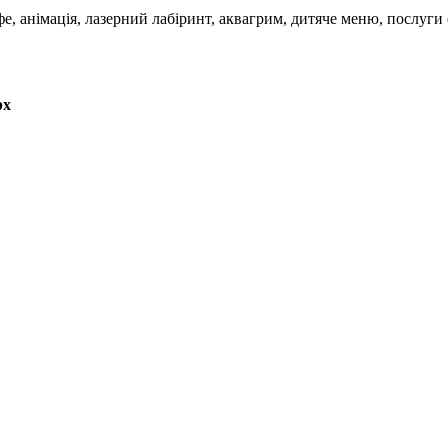
е, анімація, лазерний лабіринт, аквагрим, дитяче меню, послуги фо
рх