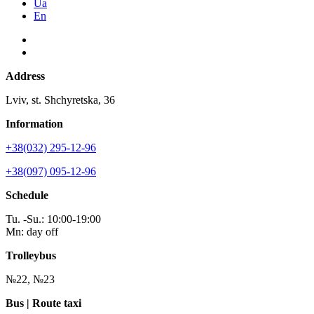
Ua
En
Address
Lviv, st. Shchyretska, 36
Information
+38(032) 295-12-96
+38(097) 095-12-96
Schedule
Tu. -Su.: 10:00-19:00
Mn: day off
Trolleybus
№22, №23
Bus | Route taxi