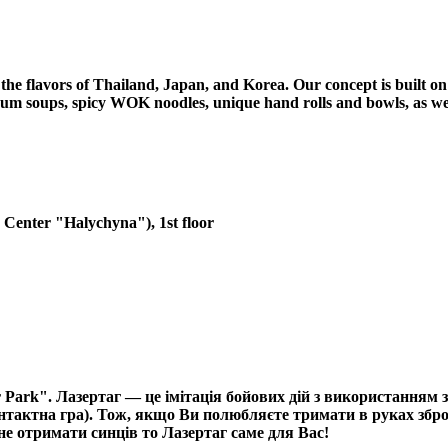
r the flavors of Thailand, Japan, and Korea. Our concept is built o
um soups, spicy WOK noodles, unique hand rolls and bowls, as well 
 Center "Halychyna"), 1st floor
 Park". Лазертаг — це імітація бойових дій з використанням
нтактна гра). Тож, якщо Ви полюбляєте тримати в руках зброю
не отримати синців то Лазертаг саме для Вас!