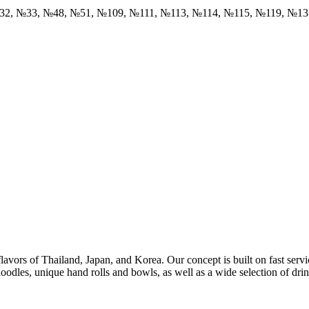
32, №33, №48, №51, №109, №111, №113, №114, №115, №119, №1
 flavors of Thailand, Japan, and Korea. Our concept is built on fast servi
les, unique hand rolls and bowls, as well as a wide selection of drin