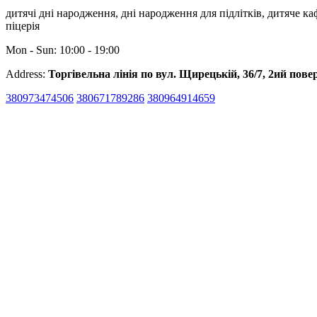
дитячі дні народження, дні народження для підлітків, дитяче каф
піцерія
Mon - Sun: 10:00 - 19:00
Address:
Торгівельна лінія по вул. Щирецькій, 36/7, 2ий пове
380973474506
380671789286
380964914659