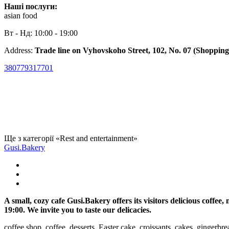
Наші послуги:
asian food
Вт - Нд: 10:00 - 19:00
Address:
Trade line on Vyhovskoho Street, 102, No. 07 (Shopping
380779317701
Ще з категорії «Rest and entertainment»
Gusi.Bakery
A small, cozy cafe Gusi.Bakery offers its visitors delicious coff
19:00. We invite you to taste our delicacies.
coffee shop, coffee, desserts, Easter cake, croissants, cakes, gingerbr