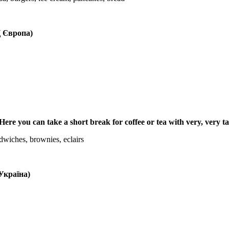
Ц Європа)
ere you can take a short break for coffee or tea with very, very ta
andwiches, brownies, eclairs
Україна)