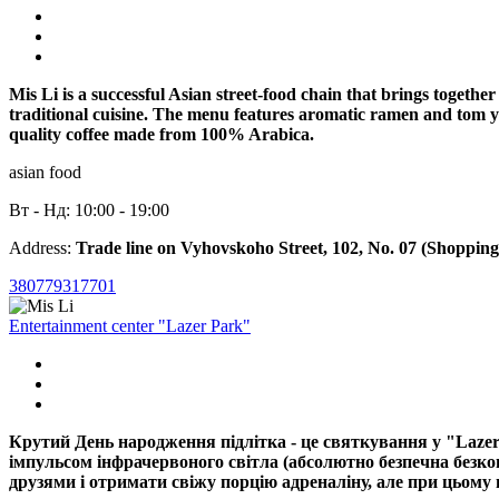
Mis Li is a successful Asian street-food chain that brings togethe
traditional cuisine. The menu features aromatic ramen and tom y
quality coffee made from 100% Arabica.
asian food
Вт - Нд: 10:00 - 19:00
Address:
Trade line on Vyhovskoho Street, 102, No. 07 (Shopping
380779317701
Entertainment center "Lazer Park"
Крутий День народження підлітка - це святкування у "Lazer
імпульсом інфрачервоного світла (абсолютно безпечна безко
друзями і отримати свіжу порцію адреналіну, але при цьому 