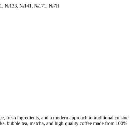
31, №133, №141, №171, №7Н
ce, fresh ingredients, and a modern approach to traditional cuisine.
ks: bubble tea, matcha, and high-quality coffee made from 100%