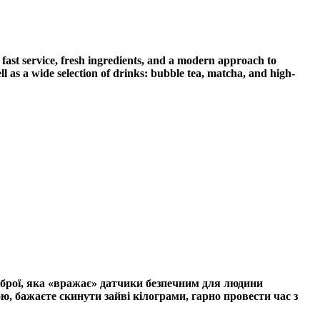
n fast service, fresh ingredients, and a modern approach to
as a wide selection of drinks: bubble tea, matcha, and high-
 зброї, яка «вражає» датчики безпечним для людини
, бажаєте скинути зайві кілограми, гарно провести час з