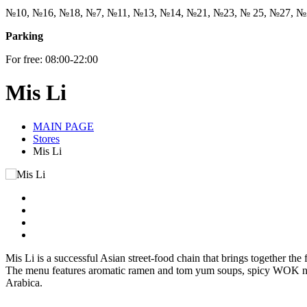
№10, №16, №18, №7, №11, №13, №14, №21, №23, № 25, №27, №
Parking
For free: 08:00-22:00
Mis Li
MAIN PAGE
Stores
Mis Li
Mis Li is a successful Asian street-food chain that brings together the
The menu features aromatic ramen and tom yum soups, spicy WOK nood
Arabica.