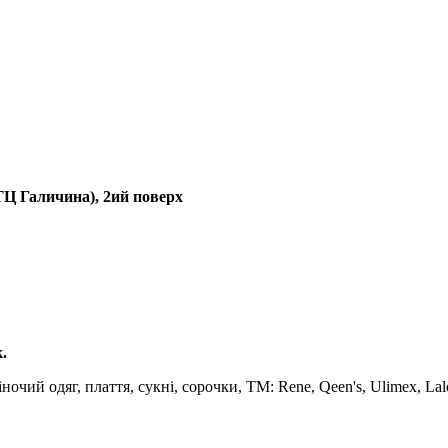
(ТЦ Галичина), 2ий поверх
.
іночий одяг, плаття, сукні, сорочки, ТМ: Rene, Qeen's, Ulimex, Lal