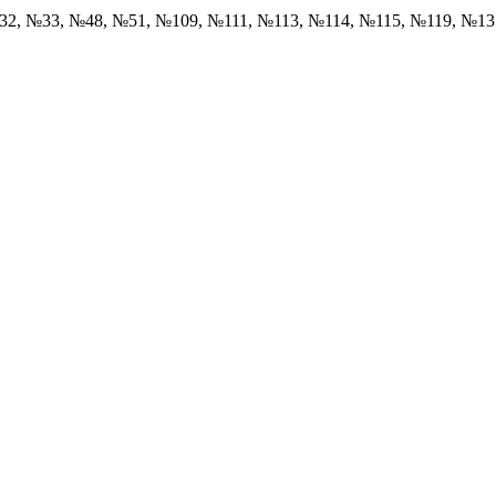
32, №33, №48, №51, №109, №111, №113, №114, №115, №119, №1