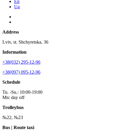
En
Ua
Address
Lviv, st. Shchyretska, 36
Information
+38(032) 295-12-96
+38(097) 095-12-96
Schedule
Tu. -Su.: 10:00-19:00
Mn: day off
Trolleybus
№22, №23
Bus | Route taxi