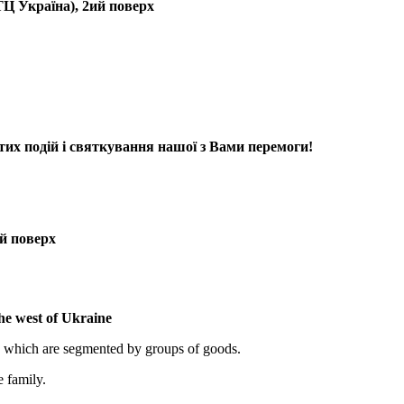
(ТЦ Україна), 2ий поверх
тих подій і святкування нашої з Вами перемоги!
ий поверх
the west of Ukraine
, which are segmented by groups of goods.
e family.