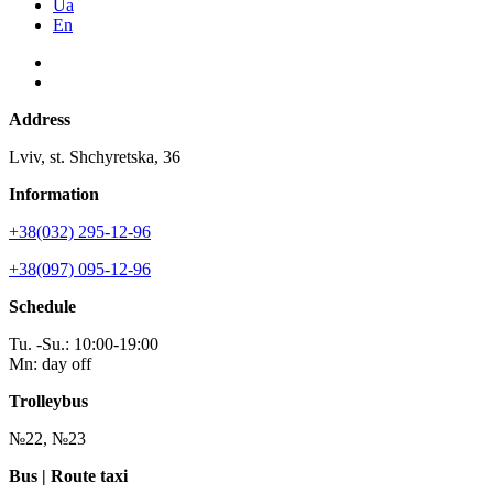
Ua
En
Address
Lviv, st. Shchyretska, 36
Information
+38(032) 295-12-96
+38(097) 095-12-96
Schedule
Tu. -Su.: 10:00-19:00
Mn: day off
Trolleybus
№22, №23
Bus | Route taxi