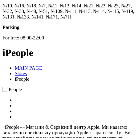
№10, №16, №18, №7, №11, №13, №14, №21, №23, № 25, №27,
№32, №33, №48, №51, №109, №111, №113, №114, №115, №119,
№131, №133, №141, №171, №7Н
Parking
For free: 08:00-22:00
iPeople
MAIN PAGE
Stores
iPeople
«iPeople» - Магазин & Сервісний центр Apple. Ми надаємо
виключно оригінальну продукцію Apple з гарантією. Тут Ви