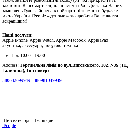
також знайдете різноманітні аксесуари, які прикрасять та
захистять Ваш смартфон, планшет чи iPod. Доставка Ваших
замовлень буде здійснена в найкоротші терміни в будь-яке
місто України. iPeople – допоможемо зробити Ваше життя
яскравішим!
Наші послуги:
Apple iPhone, Apple Watch, Apple Macbook, Apple iPad,
акустика, аксесуари, побутова техніка
Пн - Нд: 10:00 - 19:00
Address:
Торгівельна лінія по вул.Виговського, 102, N39 (ТЦ
Галичина), 1ий поверх
380632099949
380981049949
Ще з категорії «Technique»
iPeople