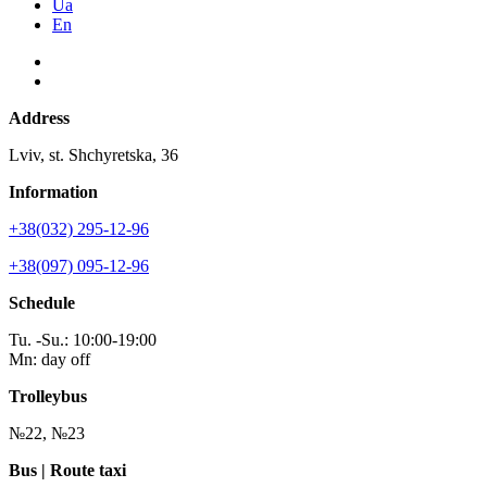
Ua
En
Address
Lviv, st. Shchyretska, 36
Information
+38(032) 295-12-96
+38(097) 095-12-96
Schedule
Tu. -Su.: 10:00-19:00
Mn: day off
Trolleybus
№22, №23
Bus | Route taxi