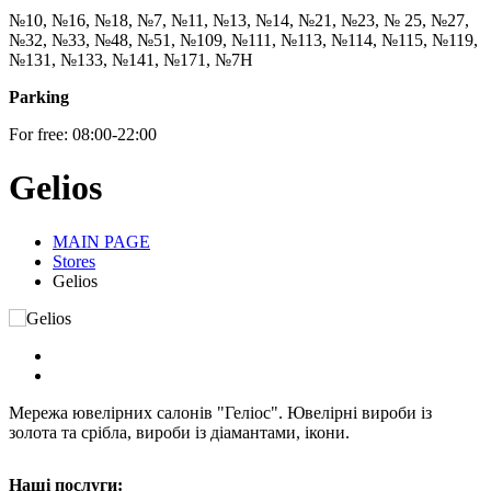
№10, №16, №18, №7, №11, №13, №14, №21, №23, № 25, №27,
№32, №33, №48, №51, №109, №111, №113, №114, №115, №119,
№131, №133, №141, №171, №7Н
Parking
For free: 08:00-22:00
Gelios
MAIN PAGE
Stores
Gelios
Мережа ювелірних салонів "Геліос". Ювелірні вироби із
золота та срібла, вироби із діамантами, ікони.
Наші послуги: