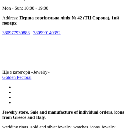
Mon - Sun: 10:00 - 19:00
Address:
Перша торгівельна лінія № 42 (ТЦ Європа), 1ий
поверх
380977930883
380999140352
Ще з категорії «Jewelry»
Golden Pectoral
Jewelry store. Sale and manufacture of individual orders, icons
from Greece and Italy.
wedding rings, gold and silver jewelry, watches, icons, jewelry