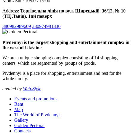
Mon - Sun: 10:00 - 19:00
Address:
Торгівельна лінія по вул. Щирецькій, 36/12, № 10
(ТЦ Львів), 1ий поверх
380982989609
380974981336
Pivdennyi is the largest shopping and entertainment complex in
the west of Ukraine
We are a unique shopping complex consisting of 14 shopping
centers, which are segmented by groups of goods.
Pivdennyi is a place for shopping, entertainment and rest for the
whole family.
created by
Web-Style
Events and promotions
Rent
Map
The World of Pivdennyi
Gallery
Golden Pectoral
Contacts