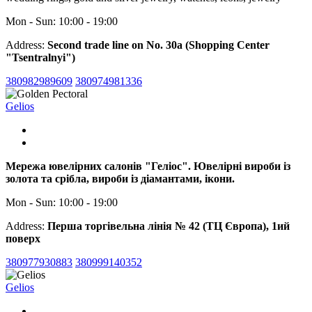
Mon - Sun: 10:00 - 19:00
Address:
Second trade line on No. 30a (Shopping Center
"Tsentralnyi")
380982989609
380974981336
Gelios
Мережа ювелірних салонів "Геліос". Ювелірні вироби із
золота та срібла, вироби із діамантами, ікони.
Mon - Sun: 10:00 - 19:00
Address:
Перша торгівельна лінія № 42 (ТЦ Європа), 1ий
поверх
380977930883
380999140352
Gelios