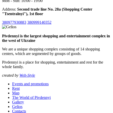
Mon - Sun: 10:00 - 19:00
Address:
Second trade line No. 28a (Shopping Center
"Tsentralnyi"), 1st floor
380977930883
380999140352
Pivdennyi is the largest shopping and entertainment complex in
the west of Ukraine
We are a unique shopping complex consisting of 14 shopping
centers, which are segmented by groups of goods.
Pivdennyi is a place for shopping, entertainment and rest for the
whole family.
created by
Web-Style
Events and promotions
Rent
Map
The World of Pivdennyi
Gallery
Gelios
Contacts