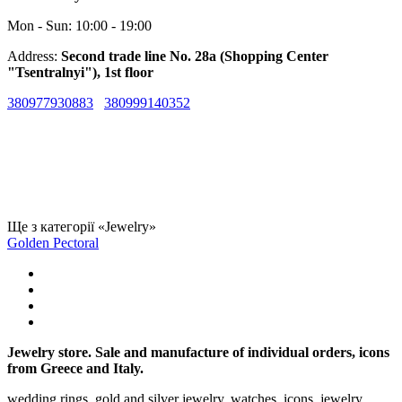
Mon - Sun: 10:00 - 19:00
Address:
Second trade line No. 28a (Shopping Center
"Tsentralnyi"), 1st floor
380977930883
380999140352
Ще з категорії «Jewelry»
Golden Pectoral
Jewelry store. Sale and manufacture of individual orders, icons
from Greece and Italy.
wedding rings, gold and silver jewelry, watches, icons, jewelry