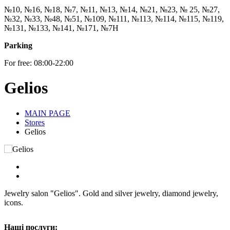
№10, №16, №18, №7, №11, №13, №14, №21, №23, № 25, №27,
№32, №33, №48, №51, №109, №111, №113, №114, №115, №119,
№131, №133, №141, №171, №7Н
Parking
For free: 08:00-22:00
Gelios
MAIN PAGE
Stores
Gelios
Jewelry salon "Gelios". Gold and silver jewelry, diamond jewelry,
icons.
Наші послуги: