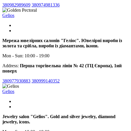
380982989609
380974981336
Gelios
Мережа ювелірних салонів "Геліос". Ювелірні вироби із
золота та срібла, вироби із діамантами, ікони.
Mon - Sun: 10:00 - 19:00
Address:
Перша торгівельна лінія № 42 (ТЦ Європа), 1ий
поверх
380977930883
380999140352
Gelios
Jewelry salon "Gelios". Gold and silver jewelry, diamond
jewelry, icons.