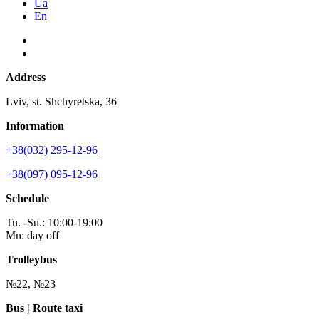
Ua
En
Address
Lviv, st. Shchyretska, 36
Information
+38(032) 295-12-96
+38(097) 095-12-96
Schedule
Tu. -Su.: 10:00-19:00
Mn: day off
Trolleybus
№22, №23
Bus | Route taxi