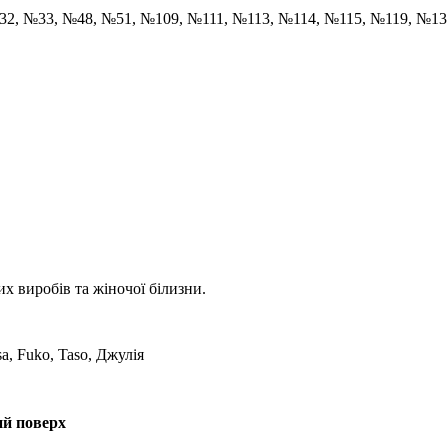
32, №33, №48, №51, №109, №111, №113, №114, №115, №119, №1
х виробів та жіночої білизни.
sa, Fuko, Taso, Джулія
ий поверх