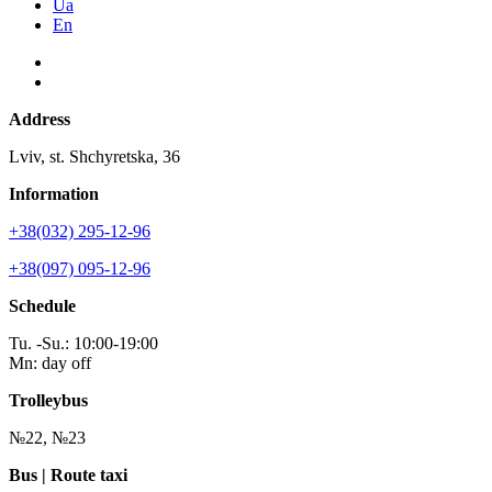
Ua
En
Address
Lviv, st. Shchyretska, 36
Information
+38(032) 295-12-96
+38(097) 095-12-96
Schedule
Tu. -Su.: 10:00-19:00
Mn: day off
Trolleybus
№22, №23
Bus | Route taxi