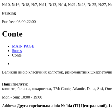
№10, №16, №18, №7, №11, №13, №14, №21, №23, № 25, №27, №
Parking
For free: 08:00-22:00
Conte
MAIN PAGE
Stores
Conte
Великий вибір класичних колготок, різноманітних шкарпеточни
Наші послуги:
колготи, білизна, шкарпетки, ТМ: Conte, Atlantic, Dana, Sisi, Om
Mon - Sun: 10:00 - 19:00
Address:
Друга торгівельна лінія № 14а (ТЦ Центральний), 1