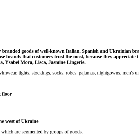
lity branded goods of well-known Italian, Spanish and Ukrainian br
 brands that customers trust the most, because they appreciate th
ca, Ysabel Mora, Lisca, Jasmine Lingerie.
imwear, tights, stockings, socks, robes, pajamas, nightgowns, men's un
 floor
the west of Ukraine
, which are segmented by groups of goods.