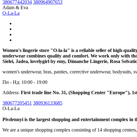
380677442034
380964907653
Adam & Eva
O-La-La
Women's lingerie store "O-la-la" is a reliable seller of high-qua
underwear combines quality and comfort. We work only with those
Sielei, Jadea, lovelygirl by emy, Dimanche Lingerie, Rosa Selvati
women's underwear, bras, panties, corrective underwear, bodysuits, sw
Пн - Нд: 10:00 - 19:00
Address:
First trade line No. 31, (Shopping Center "Europe"), 1st
380677205451
380936133685
O-La-La
Pivdennyi is the largest shopping and entertainment complex in 
We are a unique shopping complex consisting of 14 shopping centers