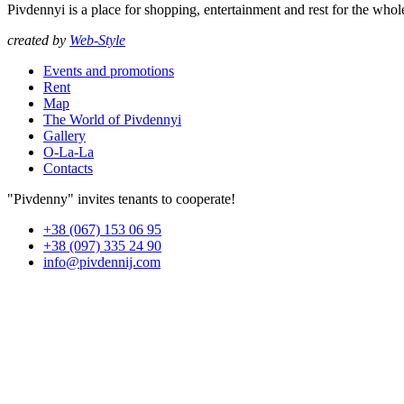
Pivdennyi is a place for shopping, entertainment and rest for the whol
created by
Web-Style
Events and promotions
Rent
Map
The World of Pivdennyi
Gallery
O-La-La
Contacts
"Pivdenny" invites tenants to cooperate!
+38 (067) 153 06 95
+38 (097) 335 24 90
info@pivdennij.com