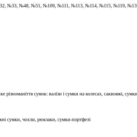
32, №33, №48, №51, №109, №111, №113, №114, №115, №119, №1
ке різноманіття сумок: валізи і сумки на колесах, саквояжі, сумки
рожні сумки, чохли, рюкзаки, сумки-портфелі