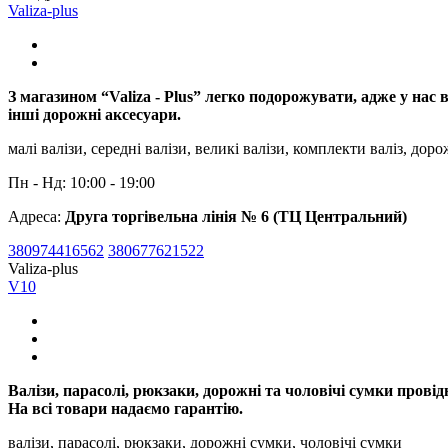
Valiza-plus
З магазином “Valiza - Plus” легко подорожувати, адже у нас в
інші дорожні аксесуари.
малі валізи, середні валізи, великі валізи, комплекти валіз, до
Пн - Нд: 10:00 - 19:00
Адреса:
Друга торгівельна лінія № 6 (ТЦ Центральний)
380974416562
380677621522
Valiza-plus
V10
Валізи, парасолі, рюкзаки, дорожні та чоловічі сумки провідн
На всі товари надаємо гарантію.
валізи, парасолі, рюкзаки, дорожні сумки, чоловічі сумки