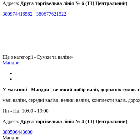
Адреса:
Друга торгівельна лінія № 6 (ТЦ Центральний)
380974416562
380677621522
Ще з категорії «Сумки та валізи»
Мандри
У магазині "Мандри" великий вибір валіз, дорожніх сумок т
малі валізи, середні валізи, великі валізи, коиплекти валіз, до
Пн - Нд: 10:00 - 19:00
Адреса:
Друга торгівельна лінія № 4 (ТЦ Центральний)
380506443600
Мандри