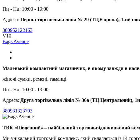
Пн - Нд: 10:00 - 19:00
Адреса:
Перша торгівельна лінія № 29 (ТЦ Європа), 1-ий по
380952122163
V10
Bags Avenue
Маленький компактний магазинчик, в якому завжди в наявно
жіночі сумки, ремені, гаманці
Пн - Нд: 10:00 - 19:00
Адреса:
Друга торгівельна лінія № 36а (ТЦ Центральний), 1
380931323703
ТВК «Південний» – найбільший торгово-відпочинковий комп
Ми унікальний торговий комплекс, який складається із 14 торго