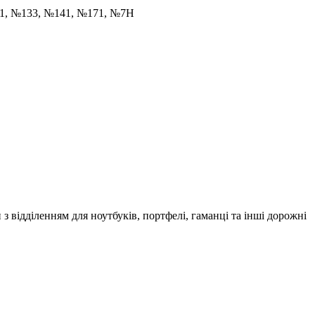
31, №133, №141, №171, №7Н
 з відділенням для ноутбуків, портфелі, гаманці та інші дорожні