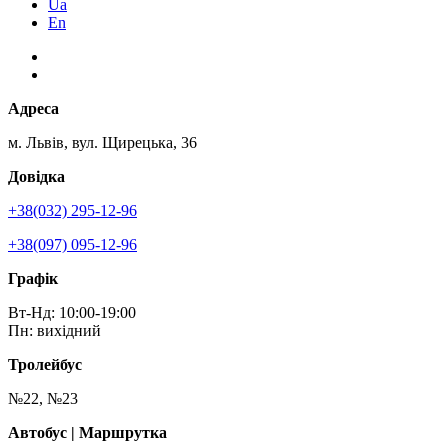
Ua
En
Адреса
м. Львів, вул. Щирецька, 36
Довідка
+38(032) 295-12-96
+38(097) 095-12-96
Графік
Вт-Нд: 10:00-19:00
Пн: вихідний
Тролейбус
№22, №23
Автобус | Маршрутка