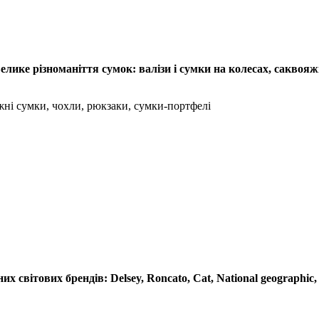
елике різноманіття сумок: валізи і сумки на колесах, саквояжі
рожні сумки, чохли, рюкзаки, сумки-портфелі
их світових брендів: Delsey, Roncato, Cat, National geographi