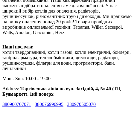
опалення помешкання. Наші кваліфіковані працівники
зможуть підібрати опалення саме для вашої оселі. У нас
широкий вибір котлів для опалення, радіаторів,
рушникосушок, різноманітних труб і димоходів. Ми працюємо
на ринку опалення понад 20 років! Товари провідних
виробників оплювальної техніки: Tatramet, Willer, Secespol,
Watts, Auraton, Giacomini, Herz.
Наші послуги:
котли твердопаливні, котли газові, котли електричні, бойлери,
запірна арматура, теплообмінники, димоходи, радіатори,
рушникосушки, фільтри для води, програматори, баки,
лічильники
Mon - Sun: 10:00 - 19:00
Address:
Торгівельна лінія по вул. Західній, 4, № 40 (ТЦ
Будмаркет), 1ий поверх
380960707071
380676996995
380970505070