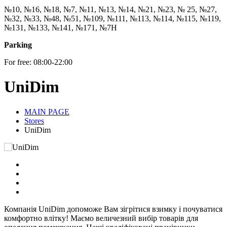
№10, №16, №18, №7, №11, №13, №14, №21, №23, № 25, №27,
№32, №33, №48, №51, №109, №111, №113, №114, №115, №119,
№131, №133, №141, №171, №7Н
Parking
For free: 08:00-22:00
UniDim
MAIN PAGE
Stores
UniDim
Компанія UniDim допоможе Вам зігрітися взимку і почуватися
комфортно влітку! Маємо величезний вибір товарів для