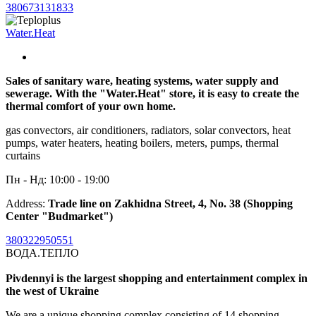
380673131833
Water.Heat
Sales of sanitary ware, heating systems, water supply and
sewerage. With the "Water.Heat" store, it is easy to create the
thermal comfort of your own home.
gas convectors, air conditioners, radiators, solar convectors, heat
pumps, water heaters, heating boilers, meters, pumps, thermal
curtains
Пн - Нд: 10:00 - 19:00
Address:
Trade line on Zakhidna Street, 4, No. 38 (Shopping
Center "Budmarket")
380322950551
ВОДА.ТЕПЛО
Pivdennyi is the largest shopping and entertainment complex in
the west of Ukraine
We are a unique shopping complex consisting of 14 shopping