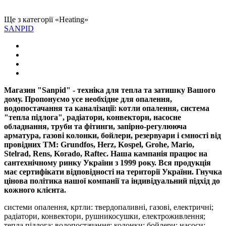
Ще з категорії «Heating»
SANPID
Магазин "Sanpid" - техніка для тепла та затишку Вашого
дому. Пропонуємо усе необхідне для опалення,
водопостачання та каналізації: котли опалення, система
"тепла підлога", радіатори, конвектори, насосне
обладнання, труби та фітинги, запірно-регулююча
арматура, газові колонки, бойлери, резервуари і ємності від
провідних ТМ: Grundfos, Herz, Kospel, Grohe, Mario,
Stelrad, Rens, Korado, Raftec. Наша кампанія працює на
сантехнічному ринку України з 1999 року. Вся продукція
має сертифікати відповідності на території України. Гнучка
цінова політика нашої компанії та індивідуальний підхід до
кожного клієнта.
системи опалення, кртли: твердопаливні, газові, електричні;
радіатори, конвектори, рушникосушки, електроживлення;
тепла підлога; водопостачання; колонки; бойлери; насоси;