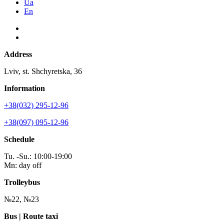
Ua
En
Address
Lviv, st. Shchyretska, 36
Information
+38(032) 295-12-96
+38(097) 095-12-96
Schedule
Tu. -Su.: 10:00-19:00
Mn: day off
Trolleybus
№22, №23
Bus | Route taxi