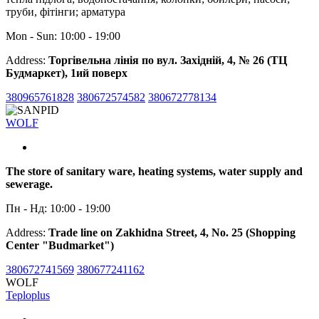
труби, фітінги; арматура
Mon - Sun: 10:00 - 19:00
Address:
Торгівельна лінія по вул. Західній, 4, № 26 (ТЦ
Будмаркет), 1ий поверх
380965761828
380672574582
380672778134
WOLF
The store of sanitary ware, heating systems, water supply and
sewerage.
Пн - Нд: 10:00 - 19:00
Address:
Trade line on Zakhidna Street, 4, No. 25 (Shopping
Center "Budmarket")
380672741569
380677241162
WOLF
Teploplus