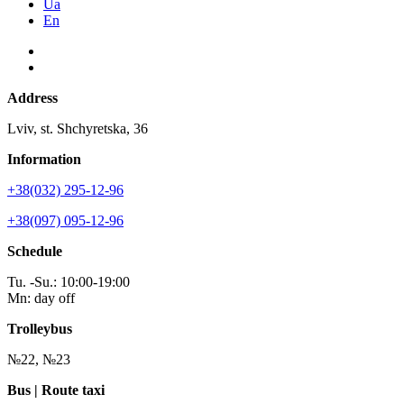
Ua
En
Address
Lviv, st. Shchyretska, 36
Information
+38(032) 295-12-96
+38(097) 095-12-96
Schedule
Tu. -Su.: 10:00-19:00
Mn: day off
Trolleybus
№22, №23
Bus | Route taxi