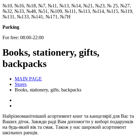
№10, №16, №18, №7, №11, №13, №14, №21, №23, № 25, №27,
№32, №33, №48, №51, №109, №111, №113, №114, №115, №119,
№131, №133, №141, №171, №7Н
Parking
For free: 08:00-22:00
Books, stationery, gifts,
backpacks
MAIN PAGE
Stores
Books, stationery, gifts, backpacks
Найрізноманітніший асортимент книг та канцелярії для Вас та
Ваших діток. Завжди раді Вам допомогти у виборі подарунків
на будь-який вік та смак. Також у нас широкий асортимент
шкільних ранців.