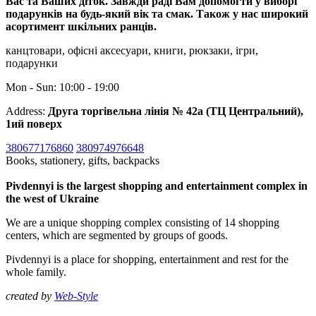
Вас та Ваших діток. Завжди раді Вам допомогти у виборі
подарунків на будь-який вік та смак. Також у нас широкий
асортимент шкільних ранців.
канцтовари, офісні аксесуари, книги, рюкзаки, ігри,
подарунки
Mon - Sun: 10:00 - 19:00
Address:
Друга торгівельна лінія № 42а (ТЦ Центральний),
1ий поверх
380677176860
380974976648
Books, stationery, gifts, backpacks
Pivdennyi is the largest shopping and entertainment complex in
the west of Ukraine
We are a unique shopping complex consisting of 14 shopping
centers, which are segmented by groups of goods.
Pivdennyi is a place for shopping, entertainment and rest for the
whole family.
created by
Web-Style