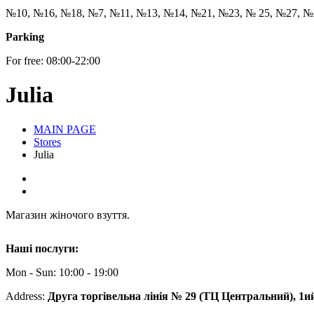
№10, №16, №18, №7, №11, №13, №14, №21, №23, № 25, №27, №
Parking
For free: 08:00-22:00
Julia
MAIN PAGE
Stores
Julia
Магазин жіночого взуття.
Наші послуги:
Mon - Sun: 10:00 - 19:00
Address:
Друга торгівельна лінія № 29 (ТЦ Центральний), 1и