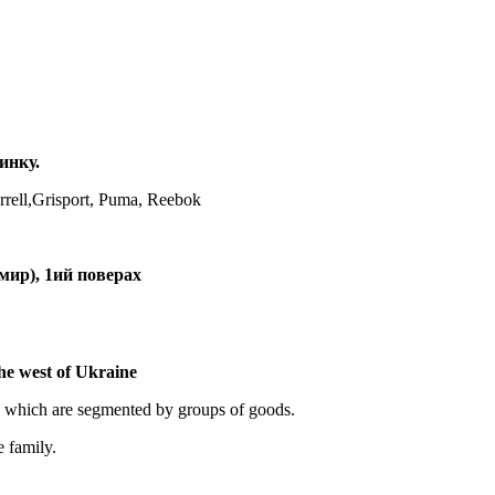
инку.
rrell,Grisport, Puma, Reebok
мир), 1ий поверах
the west of Ukraine
, which are segmented by groups of goods.
e family.