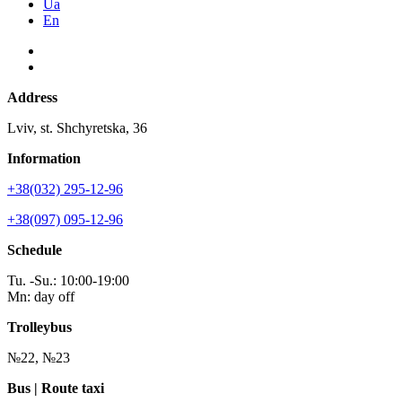
Ua
En
Address
Lviv, st. Shchyretska, 36
Information
+38(032) 295-12-96
+38(097) 095-12-96
Schedule
Tu. -Su.: 10:00-19:00
Mn: day off
Trolleybus
№22, №23
Bus | Route taxi