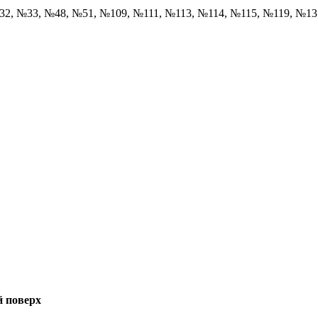
32, №33, №48, №51, №109, №111, №113, №114, №115, №119, №1
й поверх