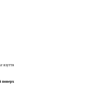
ке взуття
й поверх