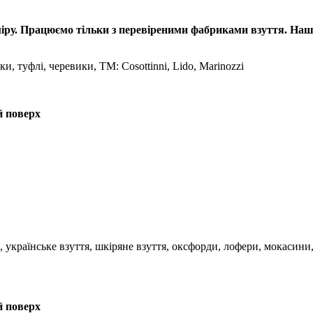
озміру. Працюємо тільки з перевіреними фабриками взуття. Наш
и, туфлі, черевики, TM: Cosottinni, Lido, Marinozzi
й поверх
я, українське взуття, шкіряне взуття, оксфорди, лофери, мокасини
й поверх