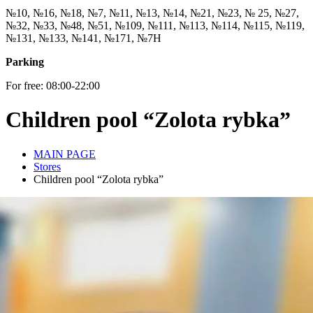
№10, №16, №18, №7, №11, №13, №14, №21, №23, № 25, №27,
№32, №33, №48, №51, №109, №111, №113, №114, №115, №119,
№131, №133, №141, №171, №7Н
Parking
For free: 08:00-22:00
Children pool “Zolota rybka”
MAIN PAGE
Stores
Children pool “Zolota rybka”