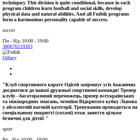
technique). This division is quite conditional, because in each
program children learn football and social skills, develop
physical data and natural abilities. And all Futbik programs
form a harmonious personality capable of success.
soccer
Пн - Нд: 10:00 - 19:00
380676219283
Odisey
"Клуб спортивного карате Одісей запрошує усіх бажаючих
доєднатися до нашої дружньої спортивної команди! Тренер
клубу - багаторазовий переможець, призер всеукраїнських
та міжнародних змагань, чемпіон Відкритого кубку Львова
у абсолютній ваговій категорії. Тренування проводяться на
спеціальному покритті (татамі) отож заняття цілком
безпечні для дітей! "
sport
Вт - Нд: 10:00 - 19:00