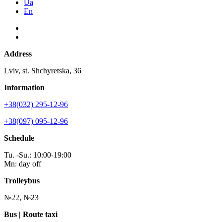
Ua
En
Address
Lviv, st. Shchyretska, 36
Information
+38(032) 295-12-96
+38(097) 095-12-96
Schedule
Tu. -Su.: 10:00-19:00
Mn: day off
Trolleybus
№22, №23
Bus | Route taxi