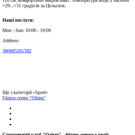
110 см; комфортний мікроклімат: температура води у басейні
+29...+31 градусів за Цельсієм.
Наші послуги:
Mon - Sun: 10:00 - 19:00
Address:
380685261582
Ще з категорії «Sport»
Fitness center "Olimp"
Спортивний клуб "Олімп" - фітнес мережа твоїх