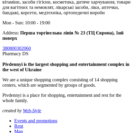
вітаміни, засоби гігієни, косметика, дитяче харчування, товари
для вагітних та немовлят, лікарські засоби, ліки, аптечки,
бандажі, корсети, медтехніка, ортопедичні вироби
Mon - Sun: 10:00 - 19:00
Address:
Перша торгівельна лінія № 23 (ТЦ Європа), 1ий
поверх
380800302060
Pharmacy DS
Pivdennyi is the largest shopping and entertainment complex in
the west of Ukraine
We are a unique shopping complex consisting of 14 shopping
centers, which are segmented by groups of goods.
Pivdennyi is a place for shopping, entertainment and rest for the
whole family.
created by
Web-Style
Events and promotions
Rent
Map