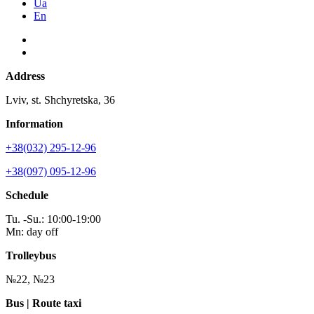
Ua
En
Address
Lviv, st. Shchyretska, 36
Information
+38(032) 295-12-96
+38(097) 095-12-96
Schedule
Tu. -Su.: 10:00-19:00
Mn: day off
Trolleybus
№22, №23
Bus | Route taxi