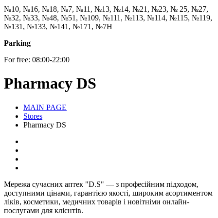
№10, №16, №18, №7, №11, №13, №14, №21, №23, № 25, №27,
№32, №33, №48, №51, №109, №111, №113, №114, №115, №119,
№131, №133, №141, №171, №7Н
Parking
For free: 08:00-22:00
Pharmacy DS
MAIN PAGE
Stores
Pharmacy DS
Мережа сучасних аптек "D.S" — з професійним підходом,
доступними цінами, гарантією якості, широким асортиментом
ліків, косметики, медичних товарів і новітніми онлайн-
послугами для клієнтів.