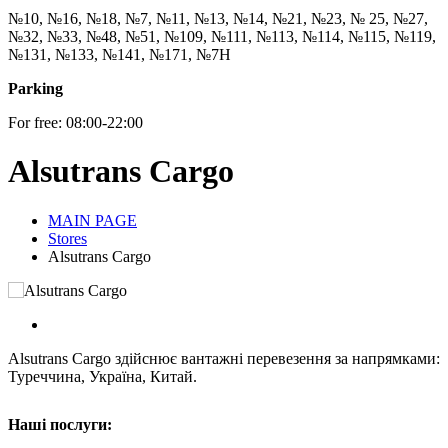
№10, №16, №18, №7, №11, №13, №14, №21, №23, № 25, №27,
№32, №33, №48, №51, №109, №111, №113, №114, №115, №119,
№131, №133, №141, №171, №7Н
Parking
For free: 08:00-22:00
Alsutrans Cargo
MAIN PAGE
Stores
Alsutrans Cargo
Alsutrans Cargo здійснює вантажні перевезення за напрямками:
Туреччина, Україна, Китай.
Наші послуги: