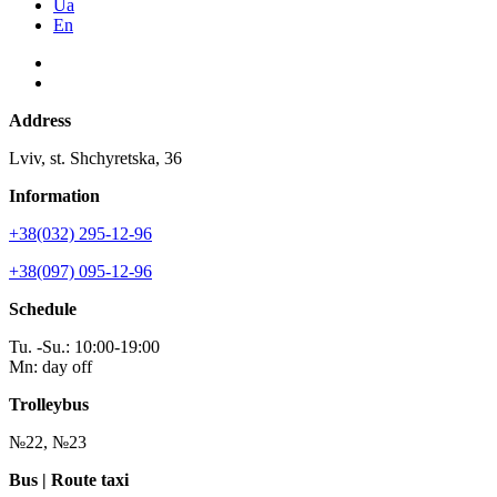
Ua
En
Address
Lviv, st. Shchyretska, 36
Information
+38(032) 295-12-96
+38(097) 095-12-96
Schedule
Tu. -Su.: 10:00-19:00
Mn: day off
Trolleybus
№22, №23
Bus | Route taxi