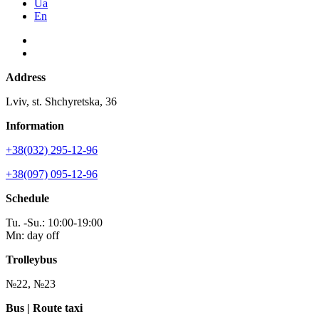
Ua
En
Address
Lviv, st. Shchyretska, 36
Information
+38(032) 295-12-96
+38(097) 095-12-96
Schedule
Tu. -Su.: 10:00-19:00
Mn: day off
Trolleybus
№22, №23
Bus | Route taxi