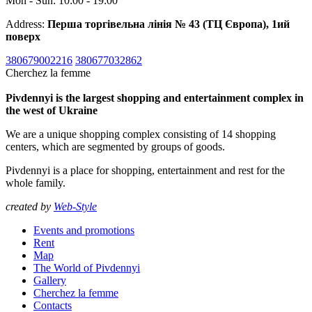
Mon - Sun: 10:00 - 19:00
Address:
Перша торгівельна лінія № 43 (ТЦ Європа), 1ий
поверх
380679002216
380677032862
Cherchez la femme
Pivdennyi is the largest shopping and entertainment complex in
the west of Ukraine
We are a unique shopping complex consisting of 14 shopping
centers, which are segmented by groups of goods.
Pivdennyi is a place for shopping, entertainment and rest for the
whole family.
created by
Web-Style
Events and promotions
Rent
Map
The World of Pivdennyi
Gallery
Cherchez la femme
Contacts