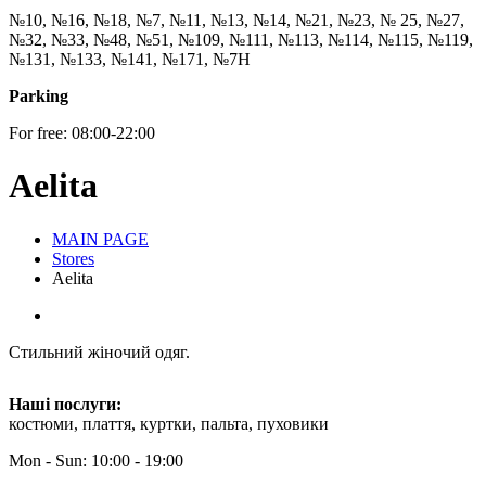
№10, №16, №18, №7, №11, №13, №14, №21, №23, № 25, №27,
№32, №33, №48, №51, №109, №111, №113, №114, №115, №119,
№131, №133, №141, №171, №7Н
Parking
For free: 08:00-22:00
Aelita
MAIN PAGE
Stores
Aelita
Стильний жіночий одяг.
Наші послуги:
костюми, плаття, куртки, пальта, пуховики
Mon - Sun: 10:00 - 19:00