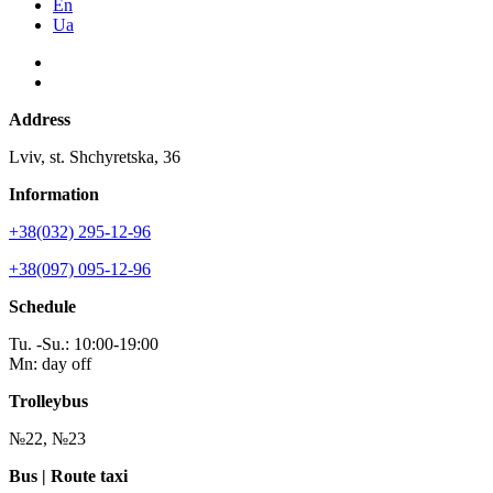
En
Ua
Address
Lviv, st. Shchyretska, 36
Information
+38(032) 295-12-96
+38(097) 095-12-96
Schedule
Tu. -Su.: 10:00-19:00
Mn: day off
Trolleybus
№22, №23
Bus | Route taxi