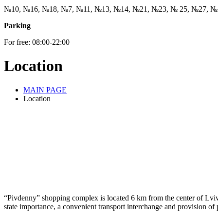
№10, №16, №18, №7, №11, №13, №14, №21, №23, № 25, №27, №
Parking
For free: 08:00-22:00
Location
MAIN PAGE
Location
“Pivdenny” shopping complex is located 6 km from the center of Lviv, 
state importance, a convenient transport interchange and provision of p