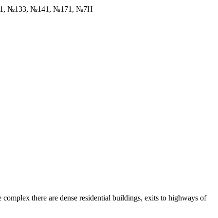
31, №133, №141, №171, №7Н
complex there are dense residential buildings, exits to highways of