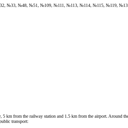
32, №33, №48, №51, №109, №111, №113, №114, №115, №119, №1
5 km from the railway station and 1.5 km from the airport. Around the 
ublic transport: