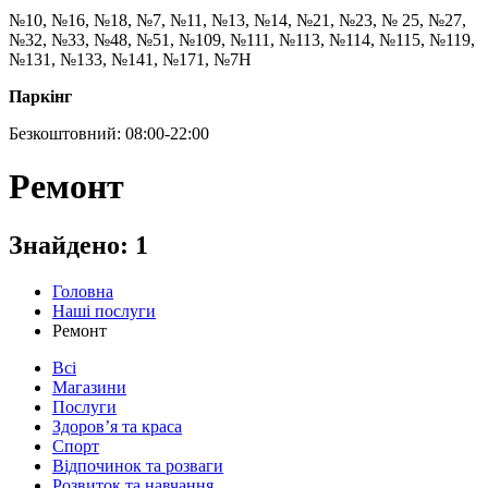
№10, №16, №18, №7, №11, №13, №14, №21, №23, № 25, №27,
№32, №33, №48, №51, №109, №111, №113, №114, №115, №119,
№131, №133, №141, №171, №7Н
Паркінг
Безкоштовний: 08:00-22:00
Ремонт
Знайдено:
1
Головна
Наші послуги
Ремонт
Всі
Магазини
Послуги
Здоров’я та краса
Спорт
Відпочинок та розваги
Розвиток та навчання