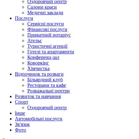
Оздоровчий центр
Салони краси
Медичні заклади
Послуги
Сервісні послуги
Фінансові послуги
Приватний нотаріус
Ательє
Туристичні агенції
Готелі та апартаменти
Конференц-зал
Коворкінг
Хімчистка
Відпочинок та розваги
Більярдний клуб
Ресторани та кафе
Розважальні центри
Розвиток та навчання
Спорт
Оздоровчий центр
Інше
Автомобільні послуги
Зв'язок
Фото