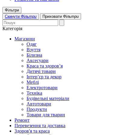
Фільтри
Скинути
Фільтри
Приховати
Фільтри
Категорія
Магазини
Одяг
Взуття
Білизна
Аксесуари
Краса та здоров’я
Дитячі товари
Інтер’єр та декор
Меблі
Електротовари
Техніка
Будівельні матеріали
Автотовари
Продукти
Товари для тварин
Ремонт
Перевезення та доставка
Здоров'я та краса