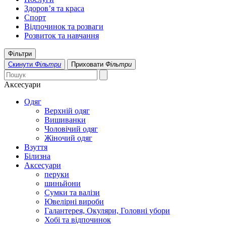
Здоров’я та краса
Спорт
Відпочинок та розваги
Розвиток та навчання
Фільтри
Скинути
Фільтри
Приховати
Фільтри
Аксесуари
Одяг
Верхній одяг
Вишиванки
Чоловічий одяг
Жіночий одяг
Взуття
Білизна
Аксесуари
перуки
шиньйони
Сумки та валізи
Ювелірні вироби
Галантерея, Окуляри, Головні убори
Хобі та відпочинок