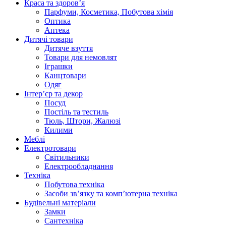
Краса та здоров’я
Парфуми, Косметика, Побутова хімія
Оптика
Аптека
Дитячі товари
Дитяче взуття
Товари для немовлят
Іграшки
Канцтовари
Одяг
Інтер’єр та декор
Посуд
Постіль та тестиль
Тюль, Штори, Жалюзі
Килими
Меблі
Електротовари
Світильники
Електрообладнання
Техніка
Побутова техніка
Засоби зв’язку та комп’ютерна техніка
Будівельні матеріали
Замки
Сантехніка