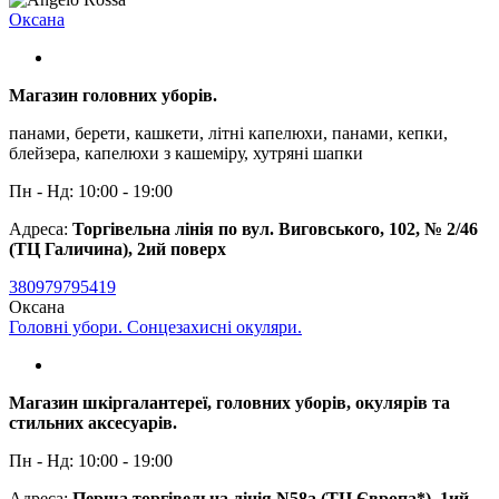
Оксана
Магазин головних уборів.
панами, берети, кашкети, літні капелюхи, панами, кепки,
блейзера, капелюхи з кашеміру, хутряні шапки
Пн - Нд: 10:00 - 19:00
Адреса:
Торгівельна лінія по вул. Виговського, 102, № 2/46
(ТЦ Галичина), 2ий поверх
380979795419
Оксана
Головні убори. Сонцезахисні окуляри.
Магазин шкіргалантереї, головних уборів, окулярів та
стильних аксесуарів.
Пн - Нд: 10:00 - 19:00
Адреса:
Перша торгівельна лінія N58a (ТЦ Європа*), 1ий