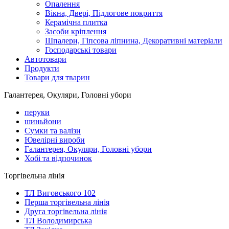
Опалення
Вікна, Двері, Підлогове покриття
Керамічна плитка
Засоби кріплення
Шпалери, Гіпсова ліпнина, Декоративні матеріали
Господарські товари
Автотовари
Продукти
Товари для тварин
Галантерея, Окуляри, Головні убори
перуки
шиньйони
Сумки та валізи
Ювелірні вироби
Галантерея, Окуляри, Головні убори
Хобі та відпочинок
Торгівельна лінія
ТЛ Виговського 102
Перша торгівельна лінія
Друга торгівельна лінія
ТЛ Володимирська