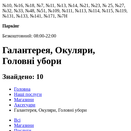
№10, №16, №18, №7, №11, №13, №14, №21, №23, № 25, №27,
№32, №33, №48, №51, №109, №111, №113, №114, №115, №119,
№131, №133, №141, №171, №7Н
Паркінг
Безкоштовний: 08:00-22:00
Галантерея, Окуляри,
Головні убори
Знайдено:
10
Головна
Наші послуги
Магазини
Аксесуари
Галантерея, Окуляри, Головні убори
Всі
Магазини
Послуги