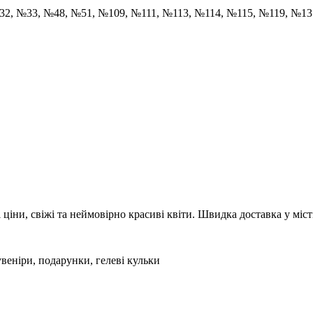
32, №33, №48, №51, №109, №111, №113, №114, №115, №119, №1
ціни, свіжі та неймовірно красиві квіти. Швидка доставка у міст
увеніри, подарунки, гелеві кульки