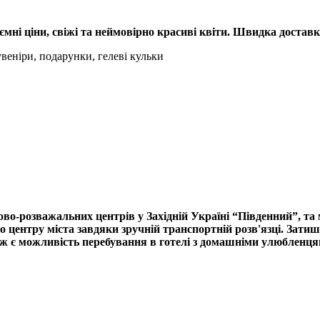
мні ціни, свіжі та неймовірно красиві квіти. Швидка доставка
увеніри, подарунки, гелеві кульки
ово-розважальних центрів у Західній Україні “Південний”, та
о центру міста завдяки зручній транспортній розв'язці. Зат
ж є можливість перебування в готелі з домашніми улюбленцям