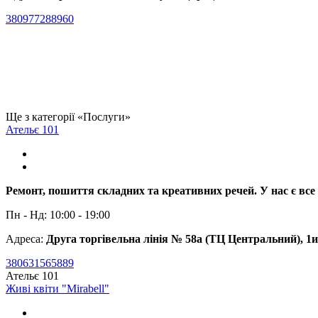
380977288960
Ще з категорії «Послуги»
Ательє 101
Ремонт, пошиття складних та креативних речей. У нас є все 
Пн - Нд: 10:00 - 19:00
Адреса:
Друга торгівельна лінія № 58а (ТЦ Центральний), 1
380631565889
Ательє 101
Живі квіти "Mirabell"