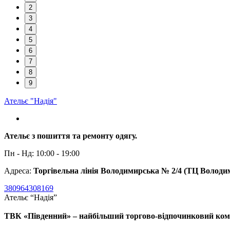
2
3
4
5
6
7
8
9
Ательє "Надія"
Ательє з пошиття та ремонту одягу.
Пн - Нд: 10:00 - 19:00
Адреса:
Торгівельна лінія Володимирська № 2/4 (ТЦ Володим
380964308169
Ательє “Надія”
ТВК «Південний» – найбільший торгово-відпочинковий комп