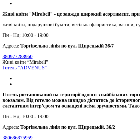
Живі квіти "Mirabell" - це завжди широкий асортимент, приє
живі квіти, подарункові букети, весільна флористика, вазони, с
Пн - Нд: 10:00 - 19:00
Адреса:
Торгівельна лінія по вул. Щирецькій 36/7
380977288960
Живі квіти “Mirabell”
Готель "ADVENUS"
Готель розташований на території одного з найбільших торг
вокзалом. Від готелю можна швидко дістатись до історичног
елегантним інтер’єром та оснащені всіма зручностями. Тако
Пн - Нд: 10:00 - 19:00
Адреса:
Торгівельна лінія по вул. Щирецькій, 36/2
380686875959