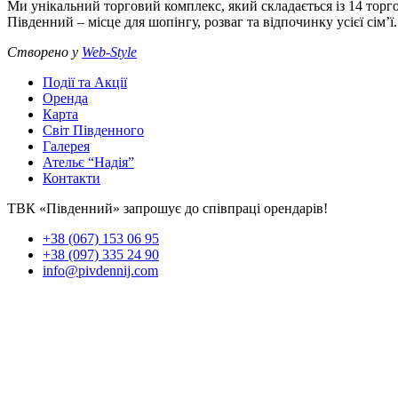
Ми унікальний торговий комплекс, який складається із 14 торго
Південний – місце для шопінгу, розваг та відпочинку усієї сім’ї.
Створено у
Web-Style
Події та Акції
Оренда
Карта
Світ Південного
Галерея
Ательє “Надія”
Контакти
ТВК «Південний» запрошує до співпраці орендарів!
+38 (067) 153 06 95
+38 (097) 335 24 90
info@pivdennij.com