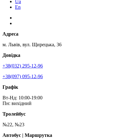
Ua
En
Адреса
м. Львів, вул. Щирецька, 36
Довідка
+38(032) 295-12-96
+38(097) 095-12-96
Графік
Вт-Нд: 10:00-19:00
Пн: вихідний
Тролейбус
№22, №23
Автобус | Маршрутка