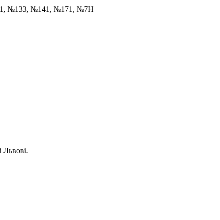
31, №133, №141, №171, №7Н
і Львові.