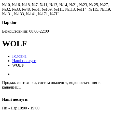
№10, №16, №18, №7, №11, №13, №14, №21, №23, № 25, №27,
№32, №33, №48, №51, №109, №111, №113, №114, №115, №119,
№131, №133, №141, №171, №7Н
Паркінг
Безкоштовний: 08:00-22:00
WOLF
Головна
Наші послуги
WOLF
Продаж сантехніки, систем опалення, водопостачання та
каналізації.
Наші послуги:
Пн - Нд: 10:00 - 19:00