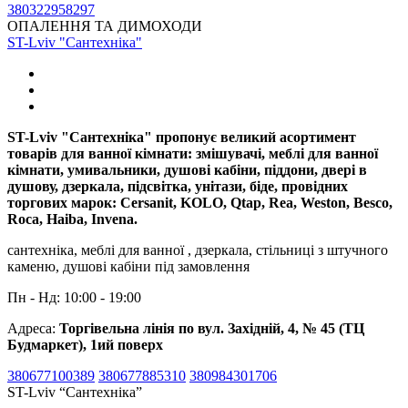
380322958297
ОПАЛЕННЯ ТА ДИМОХОДИ
ST-Lviv "Сантехніка"
ST-Lviv "Сантехніка"​ пропонує великий асортимент
товарів для ванної кімнати: змішувачі, меблі для ванної
кімнати, умивальники, душові кабіни, піддони, двері в
душову, дзеркала, підсвітка, унітази, біде, провідних
торгових марок: Cersanit, KOLO, Qtap, Rea, Weston, Besco,
Roca, Haiba, Invena.
сантехніка, меблі для ванної , дзеркала, стільниці з штучного
каменю, душові кабіни під замовлення
Пн - Нд: 10:00 - 19:00
Адреса:
Торгівельна лінія по вул. Західній, 4, № 45 (ТЦ
Будмаркет), 1ий поверх
380677100389
380677885310
380984301706
ST-Lviv “Сантехніка”