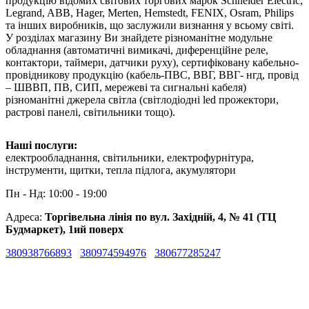
продукцію відомих світових торгових марок Schneider Electric,
Legrand, ABB, Hager, Merten, Hemstedt, FENIX, Osram, Philips
та інших виробників, що заслужили визнання у всьому світі.
У розділах магазину Ви знайдете різноманітне модульне
обладнання (автоматичні вимикачі, диференційне реле,
контактори, таймери, датчики руху), сертифіковану кабельно-
провідникову продукцію (кабель-ПВС, ВВГ, ВВГ- нгд, провід
– ШВВП, ПВ, СИП, мережеві та сигнальні кабеля)
різноманітні джерела світла (світлодіодні led прожектори,
растрові панелі, світильники тощо).
Наші послуги:
електрообладнання, світильники, електрофурнітура,
інструменти, щитки, тепла підлога, акумулятори
Пн - Нд: 10:00 - 19:00
Адреса:
Торгівельна лінія по вул. Західній, 4, № 41 (ТЦ
Будмаркет), 1ий поверх
380938766893
380974594976
380677285247