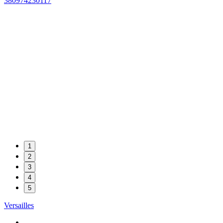
380974230117
1
2
3
4
5
Versailles