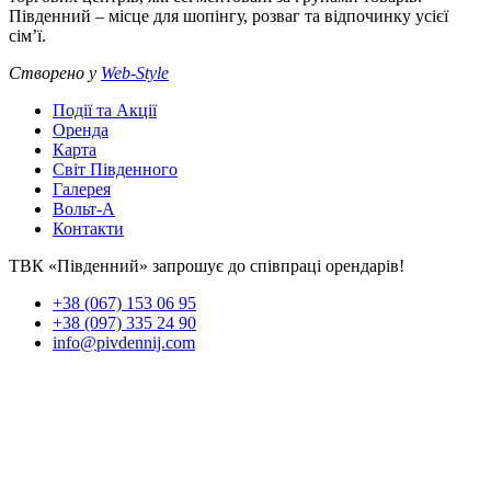
Південний – місце для шопінгу, розваг та відпочинку усієї
сім’ї.
Створено у
Web-Style
Події та Акції
Оренда
Карта
Світ Південного
Галерея
Вольт-А
Контакти
ТВК «Південний» запрошує до співпраці орендарів!
+38 (067) 153 06 95
+38 (097) 335 24 90
info@pivdennij.com