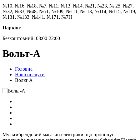
№10, №16, №18, №7, №11, №13, №14, №21, №23, № 25, №27,
№32, №33, №48, №51, №109, №111, №113, №114, №115, №119,
№131, №133, №141, №171, №7Н
Паркінг
Безкоштовний: 08:00-22:00
Вольт-А
Головна
Наші послуги
Вольт-А
Мультибрендовий магазин електрики, що пропонує