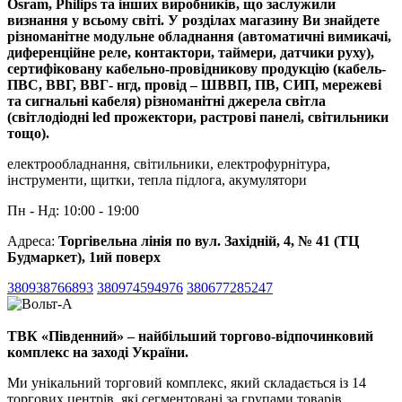
Osram, Philips та інших виробників, що заслужили
визнання у всьому світі. У розділах магазину Ви знайдете
різноманітне модульне обладнання (автоматичні вимикачі,
диференційне реле, контактори, таймери, датчики руху),
сертифіковану кабельно-провідникову продукцію (кабель-
ПВС, ВВГ, ВВГ- нгд, провід – ШВВП, ПВ, СИП, мережеві
та сигнальні кабеля) різноманітні джерела світла
(світлодіодні led прожектори, растрові панелі, світильники
тощо).
електрообладнання, світильники, електрофурнітура,
інструменти, щитки, тепла підлога, акумулятори
Пн - Нд: 10:00 - 19:00
Адреса:
Торгівельна лінія по вул. Західній, 4, № 41 (ТЦ
Будмаркет), 1ий поверх
380938766893
380974594976
380677285247
ТВК «Південний» – найбільший торгово-відпочинковий
комплекс на заході України.
Ми унікальний торговий комплекс, який складається із 14
торгових центрів, які сегментовані за групами товарів.