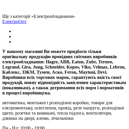
Ще з категорії «Електрообладнання»
ЕлектроОпт
У нашому магазині Ви можете придбати тільки
оригінальну продукцію провідних світових виробників
електрообладнання: Hager, ABB, Eaton, Zubr, Terneo,
Legrand, Gira, Jung, Schneider, Kopos, Viko, Velmax, Lebron,
Каблекс, ЗЗКМ, Тумен, Аско, Feron, Maytoni, Devi.
Виробники всіх торгових марок, гарантують якість своєї
продукції, повну відповідність заявленим характеристикам
(показникам), а також дотримання всіх норм і нормативів
в процесі виробництва.
автоматика, монтажні і розподільчі коробки, товари для
елктромонтажу, освітлення, провід, реле напруги, розподільчі
щити, розетки та вимикачі, тепла підлога, вентилятори,
дзвінки на двері, клеми, лічильники
Пн - Нд: 10:00 - 19:00