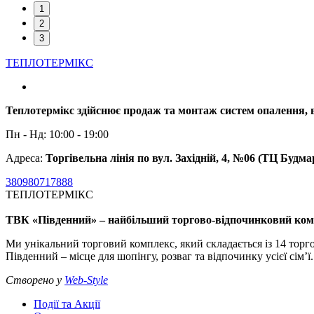
1
2
3
ТЕПЛОТЕРМІКC
Теплотермікс здійснює продаж та монтаж систем опалення, в
Пн - Нд: 10:00 - 19:00
Адреса:
Торгівельна лінія по вул. Західній, 4, №06 (ТЦ Будма
380980717888
ТЕПЛОТЕРМІКC
ТВК «Південний» – найбільший торгово-відпочинковий комп
Ми унікальний торговий комплекс, який складається із 14 торго
Південний – місце для шопінгу, розваг та відпочинку усієї сім’ї.
Створено у
Web-Style
Події та Акції