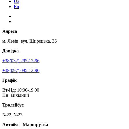
Ua
En
Адреса
м. Львів, вул. Щирецька, 36
Довідка
+38(032) 295-12-96
+38(097) 095-12-96
Графік
Вт-Нд: 10:00-19:00
Пн: вихідний
Тролейбус
№22, №23
Автобус | Маршрутка