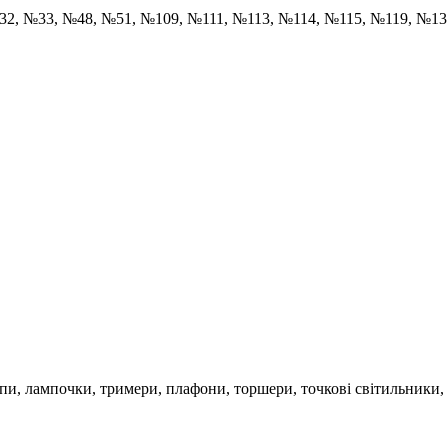
32, №33, №48, №51, №109, №111, №113, №114, №115, №119, №1
ампи, лампочки, тримери, плафони, торшери, точкові світильники,