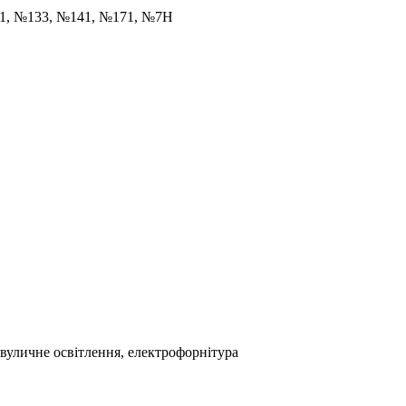
31, №133, №141, №171, №7Н
 вуличне освітлення, електрофорнітура