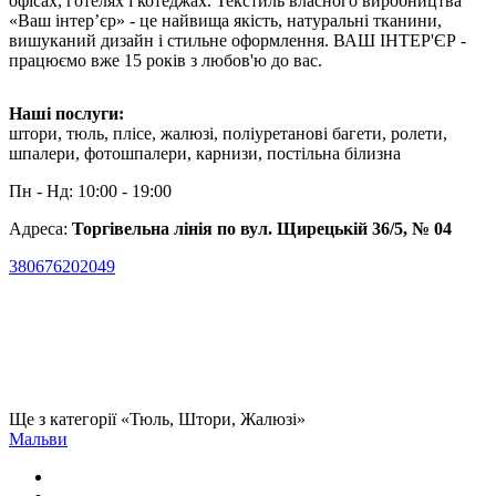
офісах, готелях і котеджах. Текстиль власного виробництва
«Ваш інтер’єр» - це найвища якість, натуральні тканини,
вишуканий дизайн і стильне оформлення. ВАШ ІНТЕР'ЄР -
працюємо вже 15 років з любов'ю до вас.
Наші послуги:
штори, тюль, плісе, жалюзі, поліуретанові багети, ролети,
шпалери, фотошпалери, карнизи, постільна білизна
Пн - Нд: 10:00 - 19:00
Адреса:
Торгівельна лінія по вул. Щирецькій 36/5, № 04
380676202049
Ще з категорії «Тюль, Штори, Жалюзі»
Мальви