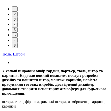
1
2
3
4
5
6
7
8
Тюль. Штори
У салоні широкий вибір гардин, портьєр, тюль, штор та
карнизів. Надаємо повний комплекс послуг: розробка
дизайну та пошиття штор, монтаж карнизів, навіс та
прасування готових виробів. Досвідчений дизайнер
допоможе створити неповторну атмосферу для будь-якого
приміщення.
штори, тюль, фіранки, римські штори, ламбрикени, гардини,
карнизи