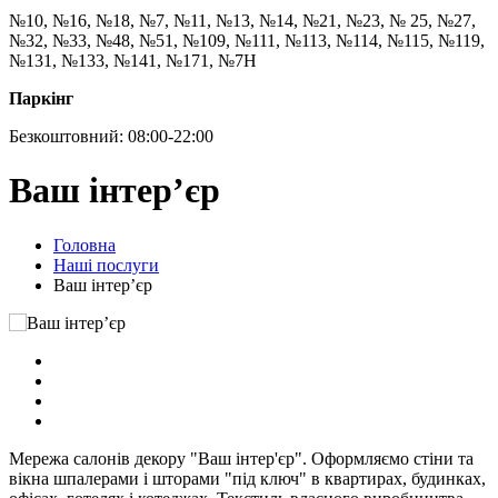
№10, №16, №18, №7, №11, №13, №14, №21, №23, № 25, №27,
№32, №33, №48, №51, №109, №111, №113, №114, №115, №119,
№131, №133, №141, №171, №7Н
Паркінг
Безкоштовний: 08:00-22:00
Ваш інтер’єр
Головна
Наші послуги
Ваш інтер’єр
Мережа салонів декору "Ваш інтер'єр". Оформляємо стіни та
вікна шпалерами і шторами "під ключ" в квартирах, будинках,