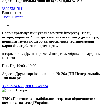
Адреса:
Торгівельна лінія по вул. Західна 3, № 7
380975815111
Ваш карниз
Тюль. Штори
Салон пропонує вишукані елементи інтер'єру: тюль,
штори, карнизи. У нас доступні послуги: виїзд дизайнера,
пошиття тюлевих штор на замовлення, встановлення
карнизів, оздоблення приміщень.
штори, тюль, фіранки, римські штори, ламбрикени, гардини,
карнизи
Пн - Нд: 10:00 - 19:00
Адреса:
Друга торгівельна лінія № 26а (ТЦ Центральний),
1ий поверх
380975249723
380975249724
ТВК «Південний» – найбільший торгово-відпочинковий
комплекс на заході України.