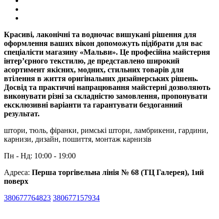
Красиві, лаконічні та водночас вишукані рішення для
оформлення ваших вікон допоможуть підібрати для вас
спеціалісти магазину «Мальви». Це професійна майстерня
інтер’єрного текстилю, де представлено широкий
асортимент якісних, модних, стильних товарів для
втілення в життя оригінальних дизайнерських рішень.
Досвід та практичні напрацювання майстерні дозволяють
виконувати різні за складністю замовлення, пропонувати
ексклюзивні варіанти та гарантувати бездоганний
результат.
штори, тюль, фіранки, римські штори, ламбрикени, гардини,
карнизи, дизайн, пошиття, монтаж карнизів
Пн - Нд: 10:00 - 19:00
Адреса:
Перша торгівельна лінія № 68 (ТЦ Галерея), 1ий
поверх
380677764823
380677157934