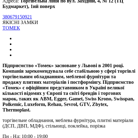
Адреса:
Торгівельна лінія по вул. Західній, 4, № 12 (ТЦ
Будмаркет), 1ий поверх
380679150921
ЯКІСНІ ЗАМКИ
ТОМЕК
Підприємство «Томек» засноване у Львові в 2001 році.
Компанія зарекомендувала себе стабільною у сфері торгівлі
торгівельним обладнанням, меблевої фурнітури та
продажу плитних матеріалів і постформінгу. Підприємство
«Томек» є офіційним представником в Україні великої
кількості відомих у Європі та світі брендів і торгових
марок, таких як ABM, Egger, Gamet, Swiss Krono, Swisspan,
Polkemic, Luxeform, Rehau, Sevrol, GTV, Zbytex,
Thermoplast.
торгівельне обладнання, меблева фурнітура, плитні матеріали
(ДСП, ДВП, МДФ), стільниці, поклейка, порізка
Пн - Нд: 10:00 - 19:00