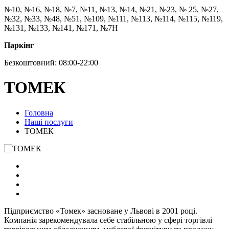
№10, №16, №18, №7, №11, №13, №14, №21, №23, № 25, №27,
№32, №33, №48, №51, №109, №111, №113, №114, №115, №119,
№131, №133, №141, №171, №7Н
Паркінг
Безкоштовний: 08:00-22:00
ТОМЕК
Головна
Наші послуги
ТОМЕК
Підприємство «Томек» засноване у Львові в 2001 році.
Компанія зарекомендувала себе стабільною у сфері торгівлі