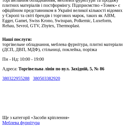
торгівельним обладнанням, меблевої фурнітури та продажу
плитних матеріалів і постформінгу. Підприємство «Томек» є
офіційним представником в Україні великої кількості відомих
у Європі та світі брендів і торгових марок, таких як ABM,
Egger, Gamet, Swiss Krono, Swisspan, Polkemic, Luxeform,
Rehau, Sevrol, GTV, Zbytex, Thermoplast.
Наші послуги:
торгівельне обладнання, меблева фурнітура, плитні матеріали
(ДСП, ДВП, МДФ), стільниці, поклейка, порізка
Пн - Нд: 10:00 - 19:00
Адреса:
Торгівельна лінія по вул. Західній, 5, № 86
380322955288
380503382920
Ще з категорії «Засоби кріплення»
Меблева фурнітура