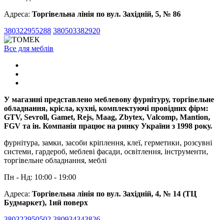
Адреса:
Торгівельна лінія по вул. Західній, 5, № 86
380322955288
380503382920
Все для меблів
У магазині представлено меблевову фурнітуру, торгівельне
обладнання, крісла, кухні, комплектуючі провідних фірм:
GTV, Sevroll, Gamet, Rejs, Maag, Zbytex, Valcomp, Mantion,
FGV та ін. Компанія працює на ринку України з 1998 року.
фурнітура, замки, засоби кріплення, клеї, герметики, розсувні
системи, гардероб, меблеві фасади, освітлення, інструменти,
торгівельне обладнання, меблі
Пн - Нд: 10:00 - 19:00
Адреса:
Торгівельна лінія по вул. Західній, 4, № 14 (ТЦ
Будмаркет), 1ий поверх
380322950502
380934343826