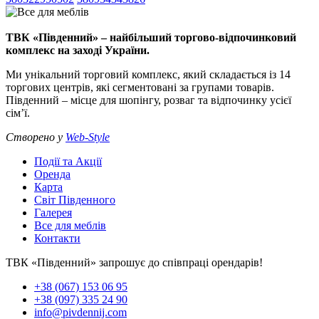
ТВК «Південний» – найбільший торгово-відпочинковий
комплекс на заході України.
Ми унікальний торговий комплекс, який складається із 14
торгових центрів, які сегментовані за групами товарів.
Південний – місце для шопінгу, розваг та відпочинку усієї
сім’ї.
Створено у
Web-Style
Події та Акції
Оренда
Карта
Світ Південного
Галерея
Все для меблів
Контакти
ТВК «Південний» запрошує до співпраці орендарів!
+38 (067) 153 06 95
+38 (097) 335 24 90
info@pivdennij.com