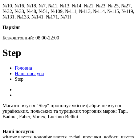
№10, №16, №18, №7, №11, №13, №14, №21, №23, № 25, №27,
№32, №33, №48, №51, №109, №111, №113, №114, №115, №119,
№131, №133, №141, №171, №7Н
Паркінг
Безкоштовний: 08:00-22:00
Step
Головна
Наші послуги
Step
Магазин взуття "Step" пропонує якісне фабричне взуття
українських, польських та турецьких торгових марок: Tapi,
Badura, Faber, Vortex, Luciano Bellini.
Наші послуги:
жіноче взуття, чоловіче взуття, туфлі, кросівки, чоботи, взуття