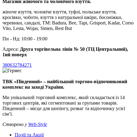
Магазин жіночого та чоловічого взуття.
жіноче взуття, чоловіче взуття, туфлі, польське взуття,
кросівки, чоботи, взуття з натуральної шкіри, босоніжки,
черевики, сандалі, TM: Badura, Bee, Tapi, Grisport, Kadar, Corso
Vito, Lesta, Wojas, Simen, Best But
Пн - Нд: 10:00 - 19:00
Адреса:
Друга торгівельна лінія № 50 (ТЦ Центральний),
1ий поверх
380632784271
ТВК «Південний» – найбільший торгово-відпочинковий
комплекс на заході України.
Ми унікальний торговий комплекс, який складається із 14
торгових центрів, які сегментовані за групами товарів.
Південний – місце для шопінгу, розваг та відпочинку усієї
сім’ї.
Створено у
Web-Style
Події та Акції