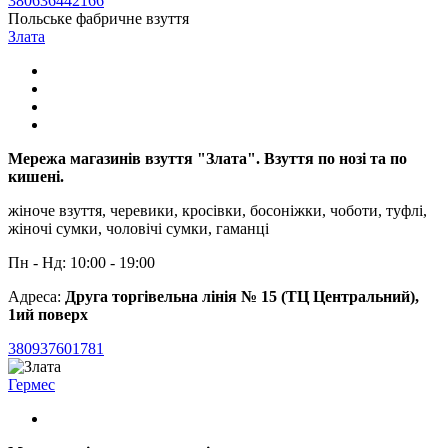
380636442166
Польське фабричне взуття
Злата
Мережа магазинів взуття "Злата". Взуття по нозі та по
кишені.
жіноче взуття, черевики, кросівки, босоніжки, чоботи, туфлі,
жіночі сумки, чоловічі сумки, гаманці
Пн - Нд: 10:00 - 19:00
Адреса:
Друга торгівельна лінія № 15 (ТЦ Центральний),
1ий поверх
380937601781
Гермес