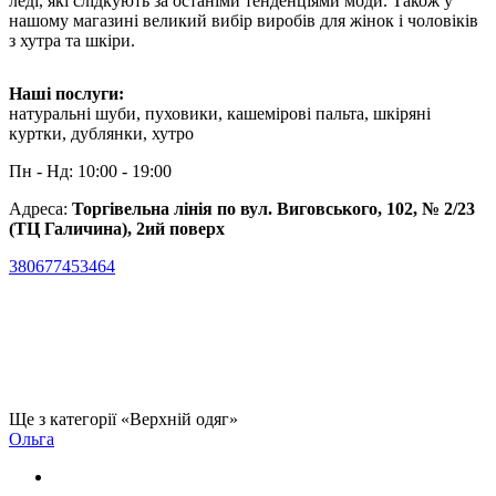
леді, які слідкують за останіми тенденціями моди. Також у
нашому магазині великий вибір виробів для жінок і чоловіків
з хутра та шкіри.
Наші послуги:
натуральні шуби, пуховики, кашемірові пальта, шкіряні
куртки, дублянки, хутро
Пн - Нд: 10:00 - 19:00
Адреса:
Торгівельна лінія по вул. Виговського, 102, № 2/23
(ТЦ Галичина), 2ий поверх
380677453464
Ще з категорії «Верхній одяг»
Ольга