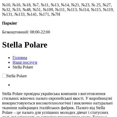
№10, №16, №18, №7, №11, №13, №14, №21, №23, № 25, №27,
№32, №33, №48, №51, №109, №111, №113, №114, №115, №119,
№131, №133, №141, №171, №7Н
Паркінг
Безкоштовний: 08:00-22:00
Stella Polare
Головна
Наші послуги
Stella Polare
Stella Polare провідна українська компанія з виготовлення
стильних жіночих пальто європейської якості. У виробництві
використовуються високотехнологічні і виключно натуральні
тканини найкращих італійських фабрик. Пальто від Stella
Polare – це пальто для успішних молодих дівчат і статусних