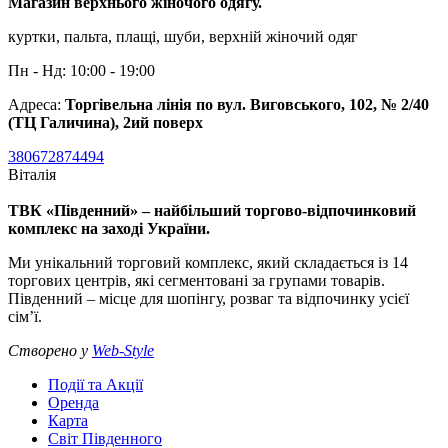
Магазин верхнього жіночого одягу.
куртки, пальта, плащі, шуби, верхній жіночий одяг
Пн - Нд: 10:00 - 19:00
Адреса:
Торгівельна лінія по вул. Виговського, 102, № 2/40
(ТЦ Галичина), 2ий поверх
380672874494
Віталія
ТВК «Південний» – найбільший торгово-відпочинковий
комплекс на заході України.
Ми унікальний торговий комплекс, який складається із 14
торгових центрів, які сегментовані за групами товарів.
Південний – місце для шопінгу, розваг та відпочинку усієї
сім’ї.
Створено у
Web-Style
Події та Акції
Оренда
Карта
Світ Південного