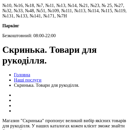
№10, №16, №18, №7, №11, №13, №14, №21, №23, № 25, №27,
№32, №33, №48, №51, №109, №111, №113, №114, №115, №119,
№131, №133, №141, №171, №7Н
Паркінг
Безкоштовний: 08:00-22:00
Скринька. Товари для
рукоділля.
Головна
Наші послуги
Скринька. Товари для рукоділля.
Магазин "Скринька" пропонує великий вибір якісних товарів
для рукоділля. У наших каталогах кожен клієнт зможе знайти