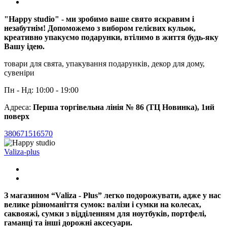
"Happy studio" - ми зробимо ваше свято яскравим і
незабутнім! Допоможемо з вибором гелієвих кульок,
креативно упакуємо подарунки, втілимо в життя будь-яку
Вашу ідею.
товари для свята, упакування подарунків, декор для дому,
сувеніри
Пн - Нд: 10:00 - 19:00
Адреса:
Перша торгівельна лінія № 86 (ТЦ Новинка), 1ий
поверх
380671516570
Valiza-plus
З магазином “Valiza - Plus” легко подорожувати, адже у нас
велике різноманіття сумок: валізи і сумки на колесах,
саквояжі, сумки з відділенням для ноутбуків, портфелі,
гаманці та інші дорожні аксесуари.