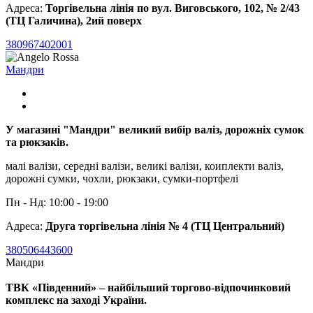
Адреса:
Торгівельна лінія по вул. Виговського, 102, № 2/43
(ТЦ Галичина), 2ий поверх
380967402001
Мандри
У магазині "Мандри" великий вибір валіз, дорожніх сумок
та рюкзаків.
малі валізи, середні валізи, великі валізи, коиплекти валіз,
дорожні сумки, чохли, рюкзаки, сумки-портфелі
Пн - Нд: 10:00 - 19:00
Адреса:
Друга торгівельна лінія № 4 (ТЦ Центральний)
380506443600
Мандри
ТВК «Південний» – найбільший торгово-відпочинковий
комплекс на заході України.