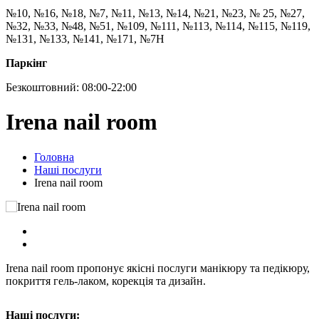
№10, №16, №18, №7, №11, №13, №14, №21, №23, № 25, №27,
№32, №33, №48, №51, №109, №111, №113, №114, №115, №119,
№131, №133, №141, №171, №7Н
Паркінг
Безкоштовний: 08:00-22:00
Irena nail room
Головна
Наші послуги
Irena nail room
Irena nail room пропонує якісні послуги манікюру та педікюру,
покриття гель-лаком, корекція та дизайн.
Наші послуги: