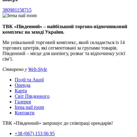
380981158715
ТВК «Південний» – найбільший торгово-відпочинковий
комплекс на заході України.
Ми унікальний торговий комплекс, який складається із 14
торгових центрів, які сегментовані за групами товарів.
Південний – місце для шопінгу, розваг та відпочинку усієї
сім’ї.
Створено у
Web-Style
Події та Акції
Оренда
Карта
Світ Південного
Галерея
Irena nail room
Контакти
ТВК «Південний» запрошує до співпраці орендарів!
+38 (067) 153 06 95