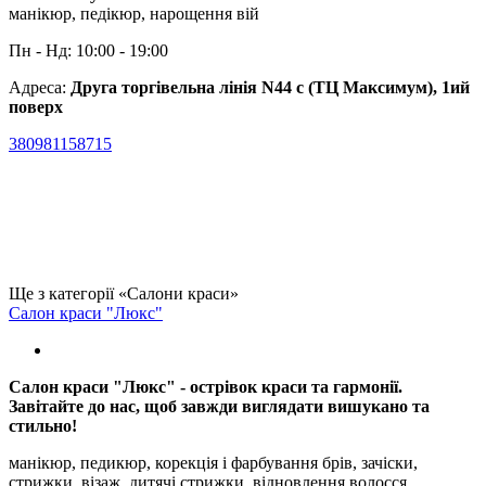
манікюр, педікюр, нарощення вій
Пн - Нд: 10:00 - 19:00
Адреса:
Друга торгівельна лінія N44 c (ТЦ Максимум), 1ий
поверх
380981158715
Ще з категорії «Салони краси»
Салон краси "Люкс"
Салон краси "Люкс" - острівок краси та гармонії.
Завітайте до нас, щоб завжди виглядати вишукано та
стильно!
манікюр, педикюр, корекція і фарбування брів, зачіски,
стрижки, візаж, дитячі стрижки, відновлення волосся