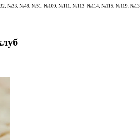
32, №33, №48, №51, №109, №111, №113, №114, №115, №119, №1
клуб