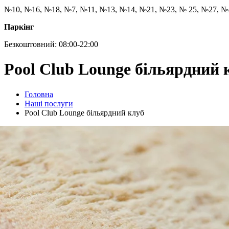
№10, №16, №18, №7, №11, №13, №14, №21, №23, № 25, №27, №
Паркінг
Безкоштовний: 08:00-22:00
Pool Club Lounge більярдний 
Головна
Наші послуги
Pool Club Lounge більярдний клуб