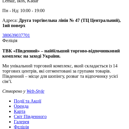
Lemaz, Ikos, Kadar
Пн - Нд: 10:00 - 19:00
Адреса:
Друга торгівельна лінія № 47 (ТЦ Центральний),
1ий поверх
380639037701
Феліція
ТВК «Південний» – найбільший торгово-відпочинковий
комплекс на заході України.
Ми унікальний торговий комплекс, який складається із 14
торгових центрів, які сегментовані за групами товарів.
Південний – місце для шопінгу, розваг та відпочинку усієї
сім’ї.
Створено у
Web-Style
Події та Акції
Оренда
Карта
Світ Південного
Галерея
Феліція