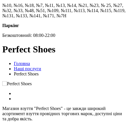
№10, №16, №18, №7, №11, №13, №14, №21, №23, № 25, №27,
№32, №33, №48, №51, №109, №111, №113, №114, №115, №119,
№131, №133, №141, №171, №7Н
Паркінг
Безкоштовний: 08:00-22:00
Perfect Shoes
Головна
Наші послуги
Perfect Shoes
Магазин взуття "Perfect Shoes" - це завжди широкий
асортимент взуття провідних торгових марок, доступні ціни
та добра якість.