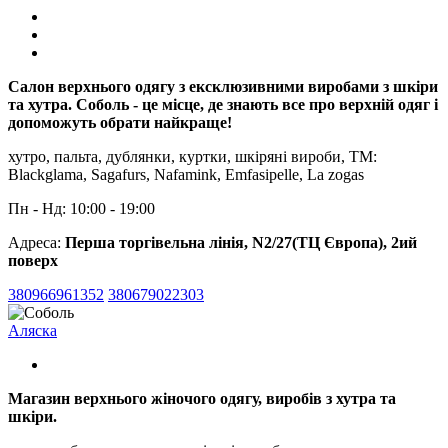
Салон верхнього одягу з ексклюзивними виробами з шкіри
та хутра. Соболь - це місце, де знають все про верхній одяг і
допоможуть обрати найкраще!
хутро, пальта, дублянки, куртки, шкіряні вироби, ТМ:
Blackglama, Sagafurs, Nafamink, Emfasipelle, La zogas
Пн - Нд: 10:00 - 19:00
Адреса:
Перша торгівельна лінія, N2/27(ТЦ Європа), 2ий
поверх
380966961352
380679022303
Аляска
Магазин верхнього жіночого одягу, виробів з хутра та
шкіри.