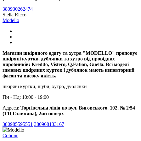
380930262474
Stella Ricco
Modello
Магазин шкіряного одягу та хутра "MODELLO" пропонує
шкіряні куртки, дублянки та хутро від провідних
виробників: Kreddo, Vistero, Q.Fation, Guella. Всі моделі
зимових шкіряних курток і дублянок мають неповторний
фасон та високу якість.
шкіряні куртки, шуби, хутро, дублянки
Пн - Нд: 10:00 - 19:00
Адреса:
Торгівельна лінія по вул. Виговського, 102, № 2/54
(ТЦ Галичина), 2ий поверх
380985595551
380968133167
Соболь