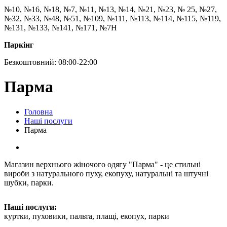
№10, №16, №18, №7, №11, №13, №14, №21, №23, № 25, №27,
№32, №33, №48, №51, №109, №111, №113, №114, №115, №119,
№131, №133, №141, №171, №7Н
Паркінг
Безкоштовний: 08:00-22:00
Парма
Головна
Наші послуги
Парма
Магазин верхнього жіночого одягу "Парма" - це стильні
вироби з натурального пуху, екопуху, натуральні та штучні
шубки, парки.
Наші послуги:
куртки, пуховики, пальта, плащі, екопух, парки