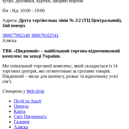
хутро, дублянки, куртки, шкіряні вироби
Пн - Нд: 10:00 - 19:00
Адреса:
Друга торгівельна лінія № 2/2 (ТЦ Центральний),
2ий поверх
380677062140
380678102541
Аляска
ТВК «Південний» – найбільший торгово-відпочинковий
комплекс на заході України.
Ми унікальний торговий комплекс, який складається із 14
торгових центрів, які сегментовані за групами товарів.
Південний – місце для шопінгу, розваг та відпочинку усієї
сім’ї.
Створено у
Web-Style
Події та Акції
Оренда
Карта
Світ Південного
Галерея
Аляска