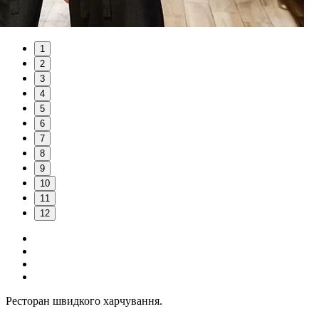
1
2
3
4
5
6
7
8
9
10
11
12
Ресторан швидкого харчування.