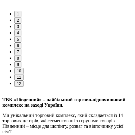
1
2
3
4
5
6
7
8
9
10
11
12
ТВК «Південний» – найбільший торгово-відпочинковий
комплекс на заході України.
Ми унікальний торговий комплекс, який складається із 14
торгових центрів, які сегментовані за групами товарів.
Південний – місце для шопінгу, розваг та відпочинку усієї
сім’ї.