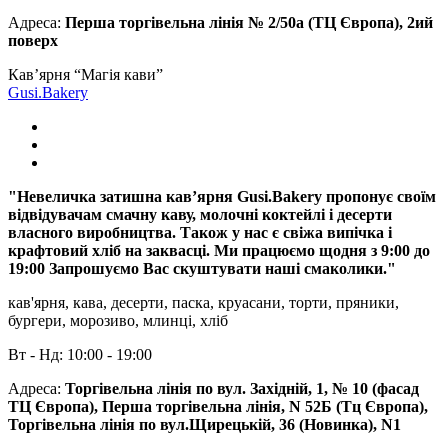
Адреса:
Перша торгівельна лінія № 2/50а (ТЦ Європа), 2ий
поверх
Кав’ярня “Магія кави”
Gusi.Bakery
"Невеличка затишна кавʼярня Gusi.Bakery пропонує своїм
відвідувачам смачну каву, молочні коктейлі і десерти
власного виробництва. Також у нас є свіжа випічка і
крафтовий хліб на заквасці. Ми працюємо щодня з 9:00 до
19:00 Запрошуємо Вас скуштувати наші смаколики."
кав'ярня, кава, десерти, паска, круасани, торти, пряники,
бургери, морозиво, млинці, хліб
Вт - Нд: 10:00 - 19:00
Адреса:
Торгівельна лінія по вул. Західній, 1, № 10 (фасад
ТЦ Європа), Перша торгівельна лінія, N 52Б (Тц Європа),
Торгівельна лінія по вул.Щирецькій, 36 (Новинка), N1