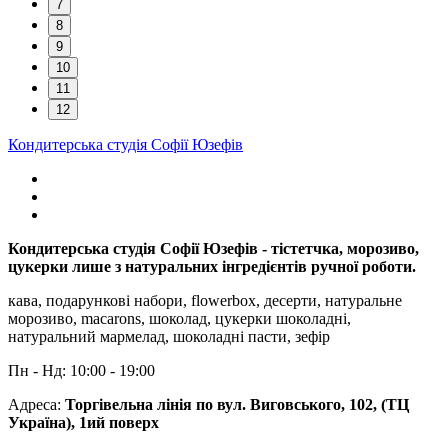
7
8
9
10
11
12
Кондитерська студія Софії Юзефів
Кондитерська студія Софії Юзефів - тістетчка, морозиво,
цукерки лише з натуральних інгредієнтів ручної роботи.
кава, подарункові набори, flowerbox, десерти, натуральне
морозиво, macarons, шоколад, цукерки шоколадні,
натуральний мармелад, шоколадні пасти, зефір
Пн - Нд: 10:00 - 19:00
Адреса:
Торгівельна лінія по вул. Виговського, 102, (ТЦ
Україна), 1ий поверх