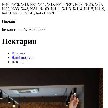
№10, №16, №18, №7, №11, №13, №14, №21, №23, № 25, №27,
№32, №33, №48, №51, №109, №111, №113, №114, №115, №119,
№131, №133, №141, №171, №7Н
Паркінг
Безкоштовний: 08:00-22:00
Нектарин
Головна
Наші послуги
Нектарин