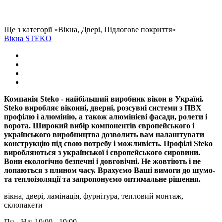
Ще з категорії «Вікна, Двері, Підлогове покриття»
Вікна STEKO
Компанія Steko - найбільший виробник вікон в Україні.
Steko виробляє віконні, дверні, розсувні системи з ПВХ
профілю і алюмінію, а також алюмінієві фасади, ролети і
ворота. Широкий вибір компонентів європейського і
українського виробництва дозволить вам налаштувати
конструкцію під свою потребу і можливість. Профілі Steko
виробляються з української і європейського сировини.
Вони екологічно безпечні і довговічні. Не жовтіють і не
лопаються з плином часу. Врахуємо Ваші вимоги до шумо-
та теплоізоляції та запропонуємо оптимальне рішення.
вікна, двері, ламінація, фурнітура, тепловий монтаж,
склопакети
Пн - Нд: 10:00 - 19:00