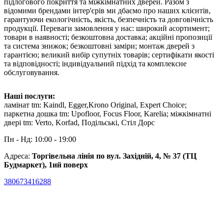
підлогового покриття та міжкімнатних дверей. Разом з
відомими брендами інтер'єрів ми дбаємо про наших клієнтів,
гарантуючи екологічність, якість, безпечність та довговічність
продукції. Переваги замовлення у нас: широкий асортимент;
товари в наявності; безкоштовна доставка; акційні пропозиції
та система знижок; безкоштовні заміри; монтаж дверей з
гарантією; великий вибір супутніх товарів; сертифікати якості
та відповідності; індивідуальний підхід та комплексне
обслуговування.
Наші послуги:
ламінат tm: Kaindl, Egger,Krono Original, Expert Choice;
паркетна дошка tm: Upofloor, Focus Floor, Karelia; міжкімнатні
двері tm: Verto, Korfad, Подільські, Стіл Дорс
Пн - Нд: 10:00 - 19:00
Адреса:
Торгівельна лінія по вул. Західній, 4, № 37 (ТЦ
Будмаркет), 1ий поверх
380673416288