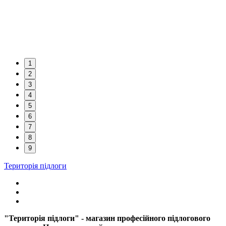
1
2
3
4
5
6
7
8
9
Територія підлоги
"Територія підлоги" - магазин професійного підлогового