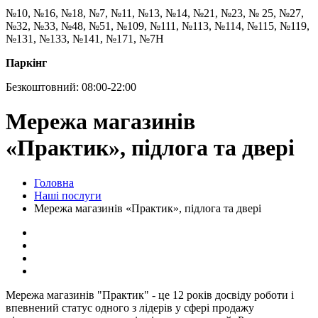
№10, №16, №18, №7, №11, №13, №14, №21, №23, № 25, №27,
№32, №33, №48, №51, №109, №111, №113, №114, №115, №119,
№131, №133, №141, №171, №7Н
Паркінг
Безкоштовний: 08:00-22:00
Мережа магазинів
«Практик», підлога та двері
Головна
Наші послуги
Мережа магазинів «Практик», підлога та двері
Мережа магазинів "Практик" - це 12 років досвіду роботи і
впевнений статус одного з лідерів у сфері продажу