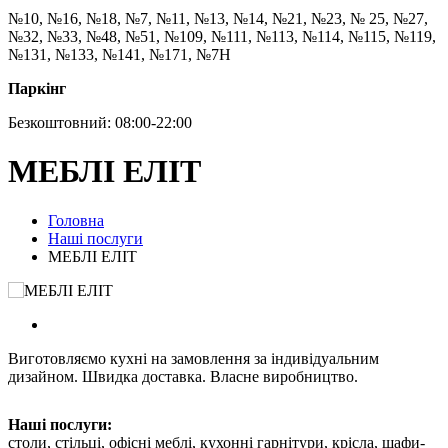
№10, №16, №18, №7, №11, №13, №14, №21, №23, № 25, №27,
№32, №33, №48, №51, №109, №111, №113, №114, №115, №119,
№131, №133, №141, №171, №7Н
Паркінг
Безкоштовний: 08:00-22:00
МЕБЛІ ЕЛІТ
Головна
Наші послуги
МЕБЛІ ЕЛІТ
Виготовляємо кухні на замовлення за індивідуальним
дизайном. Швидка доставка. Власне виробництво.
Наші послуги:
столи, стільці, офісні меблі, кухонні гарнітури, крісла, шафи-