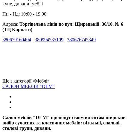
купе, дивани, меблі
Пн - Нд: 10:00 - 19:00
Адреса:
Торгівельна лінія по вул. Щирецькій, 36/10, № 6
(ТЦ Карпати)
380679160404
380994535109
380676745349
Ще з категорії «Меблі»
САЛОН МЕБЛІВ "DLM"
Cалон меблів "DLM" пропонує своїм клієнтам широкий
вибір сучасних та класичних меблів: вітальні, спальні,
столові групи, дивани.