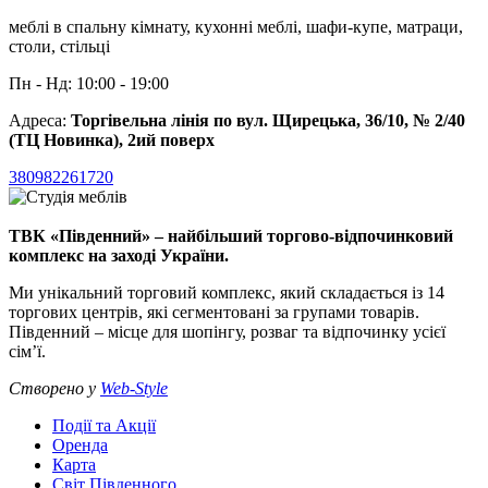
меблі в спальну кімнату, кухонні меблі, шафи-купе, матраци,
столи, стільці
Пн - Нд: 10:00 - 19:00
Адреса:
Торгівельна лінія по вул. Щирецька, 36/10, № 2/40
(ТЦ Новинка), 2ий поверх
380982261720
ТВК «Південний» – найбільший торгово-відпочинковий
комплекс на заході України.
Ми унікальний торговий комплекс, який складається із 14
торгових центрів, які сегментовані за групами товарів.
Південний – місце для шопінгу, розваг та відпочинку усієї
сім’ї.
Створено у
Web-Style
Події та Акції
Оренда
Карта
Світ Південного