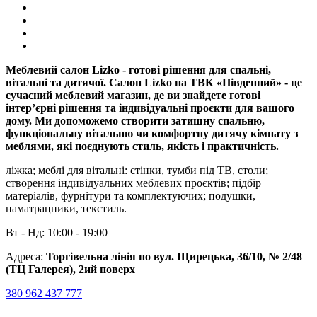
Меблевий салон Lizko - готові рішення для спальні,
вітальні та дитячої. Салон Lizko на ТВК «Південний» - це
сучасний меблевий магазин, де ви знайдете готові
інтер’єрні рішення та індивідуальні проєкти для вашого
дому. Ми допоможемо створити затишну спальню,
функціональну вітальню чи комфортну дитячу кімнату з
меблями, які поєднують стиль, якість і практичність.
ліжка; меблі для вітальні: стінки, тумби під ТВ, столи;
створення індивідуальних меблевих проєктів; підбір
матеріалів, фурнітури та комплектуючих; подушки,
наматрацники, текстиль.
Вт - Нд: 10:00 - 19:00
Адреса:
Торгівельна лінія по вул. Щирецька, 36/10, № 2/48
(ТЦ Галерея), 2ий поверх
380 962 437 777