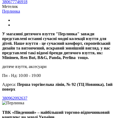
380677746918
Метелик
Перлинка
У магазині дитячого взуття "Перлинка" завжди
представлені останні сучасні модні колекції взуття для
дітей. Наше взуття - це сучасний комфорт, європейський
дизайн та витончений, яскравий зовнішній вигляд. у нас
представлені такі відомі бренди дитячого взуття, як:
Minimen, Ren But, B&G, Panda, Perlina тощо.
дитяче взуття, аксесуари
Пн - Нд: 10:00 - 19:00
Адреса:
Перша торгівельна лінія, № 92 (ТЦ Новинка), 1ий
поверх
380962092637
ТВК «Південний» – найбільший торгово-відпочинковий
комплекс на заході України.