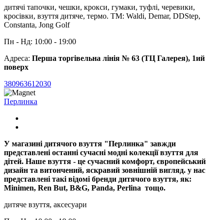
дитячі тапочки, чешки, крокси, гумаки, туфлі, черевики,
кросівки, взуття дитяче, термо. TM: Waldi, Demar, DDStep,
Constanta, Jong Golf
Пн - Нд: 10:00 - 19:00
Адреса:
Перша торгівельна лінія № 63 (ТЦ Галерея), 1ий
поверх
380963612030
Перлинка
У магазині дитячого взуття "Перлинка" завжди
представлені останні сучасні модні колекції взуття для
дітей. Наше взуття - це сучасний комфорт, європейський
дизайн та витончений, яскравий зовнішній вигляд. у нас
представлені такі відомі бренди дитячого взуття, як:
Minimen, Ren But, B&G, Panda, Perlina тощо.
дитяче взуття, аксесуари