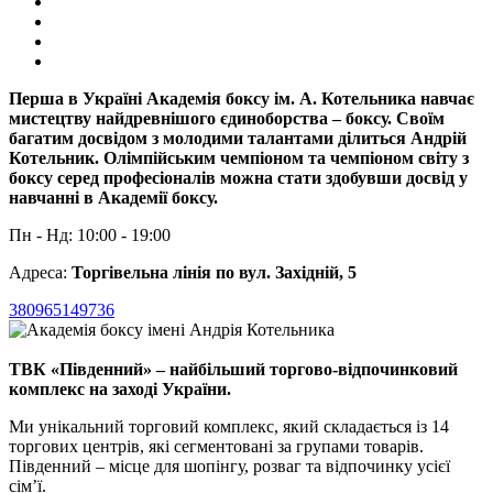
Перша в Україні Академія боксу ім. А. Котельника навчає
мистецтву найдревнішого єдиноборства – боксу. Своїм
багатим досвідом з молодими талантами ділиться Андрій
Котельник. Олімпійським чемпіоном та чемпіоном світу з
боксу серед професіоналів можна стати здобувши досвід у
навчанні в Академії боксу.
Пн - Нд: 10:00 - 19:00
Адреса:
Торгівельна лінія по вул. Західній, 5
380965149736
ТВК «Південний» – найбільший торгово-відпочинковий
комплекс на заході України.
Ми унікальний торговий комплекс, який складається із 14
торгових центрів, які сегментовані за групами товарів.
Південний – місце для шопінгу, розваг та відпочинку усієї
сім’ї.