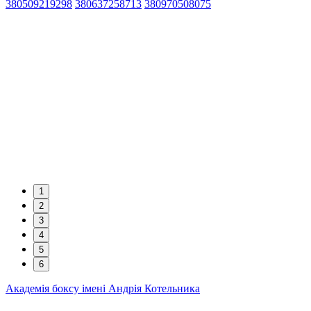
380509219298
380637258713
380970508075
1
2
3
4
5
6
Академія боксу імені Андрія Котельника