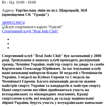
Вт - Нд: 10:00 - 19:00
Адреса:
Торгівельна лінія по вул. Щирецькій, 36/8
(приміщення СК "Грація")
380993139674
Спортивний клуб "Real Judo Club"
Спортивний клуб "Real Judo Club" був заснований у 2008
році. Тренування в нашому клубі проводить досвідчений
тренер, Чемпіон України, майстер спорту по дзюдо та самбо
Корчемлюк Олександр Юрійович. За час існування клубу
наші вихованці вибороли більше 30 медалей з Чемпіонатів
України, 3 медалі на Кубках Європи та 1 медаль на
Чемпіонаті Європи. Багато вихованців досягли звання
майстрів спорту України та кандидатів в майстри спорту.
Наші спортсмени постійно приймаються участь на
всеукраїнських та міжнародних змаганнях. Кращі
спортсмени клубу, які входять до складу національної
збірної України, беруть участь у всеукраїнських навчально