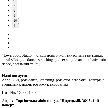
6
7
8
9
10
11
"Lova Sport Studio" - студія повітряної гімнастики і не тільки:
aerial silks, ️pole dance, ️stretching, pole exot, ️pole art, acrobatic, ️latin
dance, весільний танець.
Наші послуги:
Aerial silks, pole dance, stretching, pole exot, acrobatic. Повітряна
гімнастика, пілон, розтяжка, акробатика.
Пн - Нд: 10:00 - 19:00
Адреса:
Торгівельна лінія по вул. Щирецькій, 36/15, 1ий
поверх