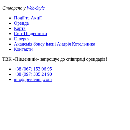
Створено у
Web-Style
Події та Акції
Оренда
Карта
Світ Південного
Галерея
Академія боксу імені Андрія Котельника
Контакти
ТВК «Південний» запрошує до співпраці орендарів!
+38 (067) 153 06 95
+38 (097) 335 24 90
info@pivdennij.com