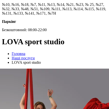
№10, №16, №18, №7, №11, №13, №14, №21, №23, № 25, №27,
№32, №33, №48, №51, №109, №111, №113, №114, №115, №119,
№131, №133, №141, №171, №7Н
Паркінг
Безкоштовний: 08:00-22:00
LOVA sport studio
Головна
Наші послуги
LOVA sport studio